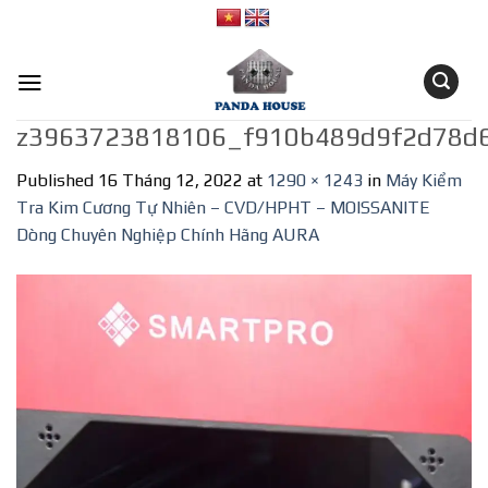
Skip
to
content
z3963723818106_f910b489d9f2d78d
Published
16 Tháng 12, 2022
at
1290 × 1243
in
Máy Kiểm
Tra Kim Cương Tự Nhiên – CVD/HPHT – MOISSANITE
Dòng Chuyên Nghiệp Chính Hãng AURA