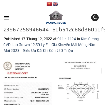
Skip
to
content
z3967258946644_60b512c68d860b0f
Published
17 Tháng 12, 2022
at
911 × 1124
in
Kim Cương
CVD Lab Grown 12.59 Ly F – Giá Khuyến Mãi Mừng Năm
Mới 2023 – Siêu Ưu Đãi Chỉ Còn 720 Triệu