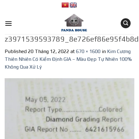
Skip
to
content
z3971539593789_8e726ef86e95f4b8d
Published
20 Tháng 12, 2022
at
670 × 1600
in
Kim Cương
Thiên Nhiên Có Kiểm Định GIA – Màu Đẹp Tự Nhiên 100%
Không Qua Xử Lý