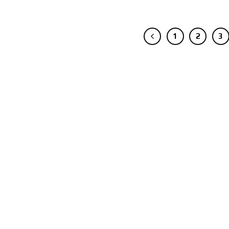
1
2
3