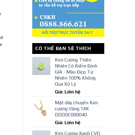
o
nd
te
CÓ THỂ BẠN SẼ THÍCH
Kim Cương Thiên
Nhiên Có Kiểm Định
GIA - Màu Đẹp Tự
Nhiên 100% Không
Qua Xử Lý
Giá: Liên hệ
Mặt dây chuyền Kim
cương Vàng 14K
DDDDC000040
Giá: Liên hệ
Kim Cương Xanh CVD