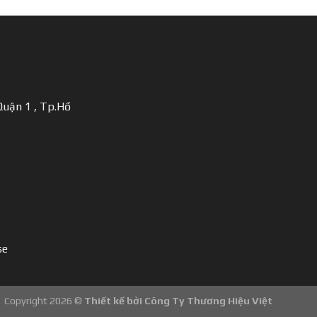
uận 1 , Tp.Hồ
se
Copyright 2026 ©
Thiết kế bởi
Công Ty Thương Hiệu Việt