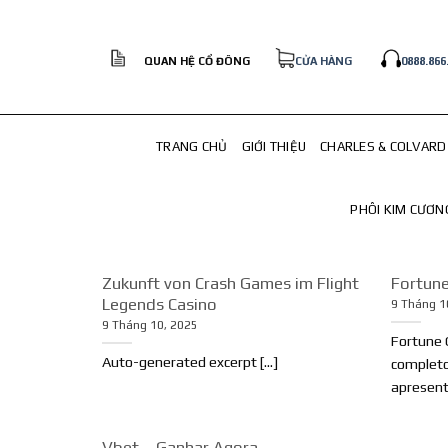
Skip
to
content
QUAN HỆ CỔ ĐÔNG
CỬA HÀNG
0888.866
TRANG CHỦ
GIỚI THIỆU
CHARLES & COLVARD
PHÔI KIM CƯƠN
Zukunft von Crash Games im Flight
Fortune
Legends Casino
9 Tháng 1
9 Tháng 10, 2025
Fortune 
Auto-generated excerpt [...]
completo
apresenta
Vbet – Ganhar Agora