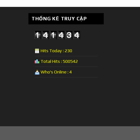
THỐNG KÊ TRUY CẬP
Hits Today : 230
Total Hits : 500542
Who's Online : 4