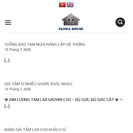
Skip
to
content
THÔNG BÁO TẠM NGHỈ NÂNG CẤP HỆ THỐNG
19 Tháng 7, 2026
[...]
GIÁ TẤM SỈ NHIỀU SHAPE KHÁC NHAU
13 Tháng 7, 2026
💎 KIM CƯƠNG TẤM LAB GROWN CVD – ĐỦ SIZE, ĐỦ GIÁC CẮT 💎 ✨
[...]
BẢNG GIÁ TẤM LAB CHO KHÁCH SỈ