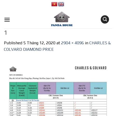
Skip
to
content
1
Published
5 Tháng 12, 2020
at
2904 × 4096
in
CHARLES &
COLVARD DIAMOND PRICE