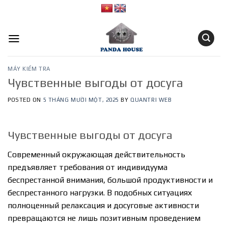
Skip
to
content
MÁY KIỂM TRA
Чувственные выгоды от досуга
POSTED ON
5 THÁNG MƯỜI MỘT, 2025
BY
QUANTRI WEB
Чувственные выгоды от досуга
Современный окружающая действительность
предъявляет требования от индивидуума
беспрестанной внимания, большой продуктивности и
беспрестанного нагрузки. В подобных ситуациях
полноценный релаксация и досуговые активности
превращаются не лишь позитивным проведением