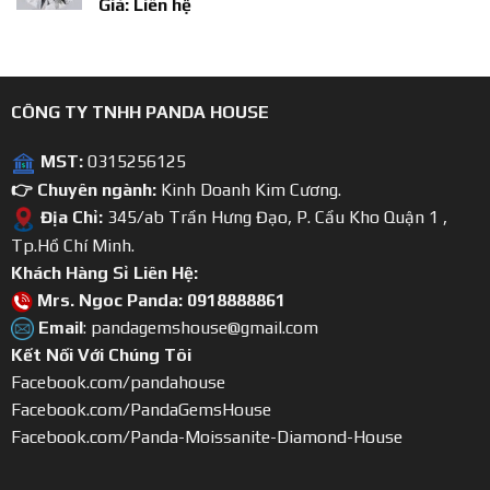
Giá: Liên hệ
CÔNG TY TNHH PANDA HOUSE
MST:
0315256125
👉 Chuyên ngành:
Kinh Doanh Kim Cương.
Địa Chỉ:
345/ab Trần Hưng Đạo, P. Cầu Kho Quận 1 ,
Tp.Hồ Chí Minh.
Khách Hàng Sỉ Liên Hệ:
Mrs. Ngoc Panda: 0918888861
Email
: pandagemshouse@gmail.com
Kết Nối Với Chúng Tôi
Facebook.com/pandahouse
Facebook.com/PandaGemsHouse
Facebook.com/Panda-Moissanite-Diamond-House