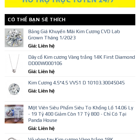
CÓ THỂ BẠN SẼ THÍCH
Bảng Giá Khuyến Mãi Kim Cương CVD Lab
Grown Tháng 1/2023
Giá: Liên hệ
Dây cổ Kim cương Vàng trắng 14K First Diamond
DD00W000106
Giá: Liên hệ
Kim Cương 4.5*4.5 VVS1 D 10103.30045045
Giá: Liên hệ
Một Viên Siêu Phẩm Siêu To Khổng Lồ 14.06 Ly
- 19 Tỷ 400 Giảm Còn 17 Tỷ 800 - Chỉ Có Tại
Panda House
Giá: Liên hệ
Vỏ vòng tay Kim cương Vàng trắng 18K