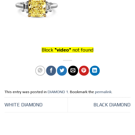
Block
"video"
not found
This entry was posted in
DIAMOND 1
. Bookmark the
permalink
.
WHITE DIAMOND
BLACK DIAMOND