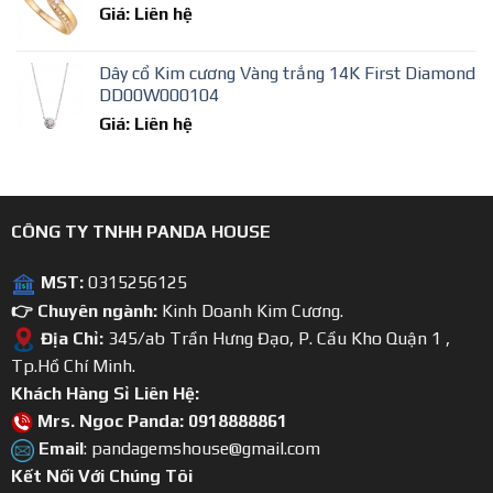
Giá: Liên hệ
Dây cổ Kim cương Vàng trắng 14K First Diamond
DD00W000104
Giá: Liên hệ
CÔNG TY TNHH PANDA HOUSE
MST:
0315256125
👉 Chuyên ngành:
Kinh Doanh Kim Cương.
Địa Chỉ:
345/ab Trần Hưng Đạo, P. Cầu Kho Quận 1 ,
Tp.Hồ Chí Minh.
Khách Hàng Sỉ Liên Hệ:
Mrs. Ngoc Panda: 0918888861
Email
: pandagemshouse@gmail.com
Kết Nối Với Chúng Tôi