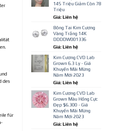
145 Triệu Giảm Còn 78
ter
Triệu
Giá: Liên hệ
Bông Tai Kim Cương
Vàng Trắng 14K
DDDDW001336
lität
en.
Giá: Liên hệ
Kim Cương CVD Lab
Grown 6.3 Ly - Giá
Khuyến Mãi Mừng
 und
Năm Mới 2023
d des
Giá: Liên hệ
Kim Cương CVD Lab
Grown Màu Hồng Cực
Đẹp $6.300 - Giá
Khuyến Mãi Mừng
ile für
Năm Mới 2023
n-
Giá: Liên hệ