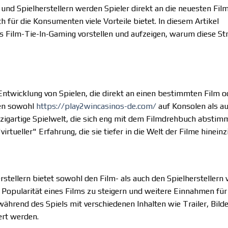
und Spielherstellern werden Spieler direkt an die neuesten Fil
 für die Konsumenten viele Vorteile bietet. In diesem Artikel
 Film-Tie-In-Gaming vorstellen und aufzeigen, warum diese Str
ntwicklung von Spielen, die direkt an einen bestimmten Film o
nen sowohl
https://play2wincasinos-de.com/
auf Konsolen als au
nzigartige Spielwelt, die sich eng mit dem Filmdrehbuch abstimm
irtueller" Erfahrung, die sie tiefer in die Welt der Filme hineinz
ellern bietet sowohl den Film- als auch den Spielherstellern v
ie Popularität eines Films zu steigern und weitere Einnahmen für
ährend des Spiels mit verschiedenen Inhalten wie Trailer, Bild
ert werden.