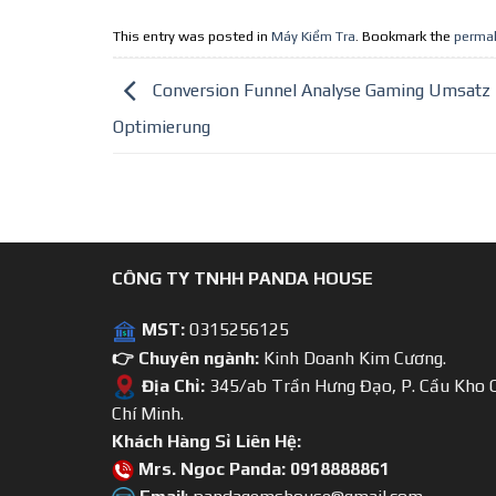
This entry was posted in
Máy Kiểm Tra
. Bookmark the
permal
Conversion Funnel Analyse Gaming Umsatz
Optimierung
CÔNG TY TNHH PANDA HOUSE
MST:
0315256125
👉 Chuyên ngành:
Kinh Doanh Kim Cương.
Địa Chỉ:
345/ab Trần Hưng Đạo, P. Cầu Kho Q
Chí Minh.
Khách Hàng Sỉ Liên Hệ:
Mrs. Ngoc Panda: 0918888861