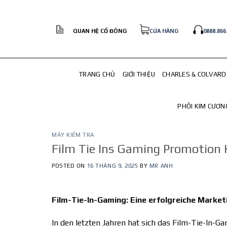
Skip
to
content
QUAN HỆ CỔ ĐÔNG
CỬA HÀNG
0888.866
TRANG CHỦ
GIỚI THIỆU
CHARLES & COLVARD
PHÔI KIM CƯƠN
MÁY KIỂM TRA
Film Tie Ins Gaming Promotio
POSTED ON
16 THÁNG 9, 2025
BY
MR ANH
Film-Tie-In-Gaming: Eine erfolgreiche Market
In den letzten Jahren hat sich das Film-Tie-In-Ga