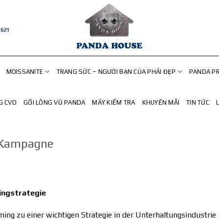
.621
MOISSANITE
TRANG SỨC – NGƯỜI BẠN CỦA PHÁI ĐẸP
PANDA P
G CVD
GỐI LÔNG VŨ PANDA
MÁY KIỂM TRA
KHUYẾN MÃI
TIN TỨC
n Kampagne
ingstrategie
ming zu einer wichtigen Strategie in der Unterhaltungsindustrie