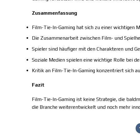
Zusammenfassung
Film-Tie-In-Gaming hat sich zu einer wichtigen M
Die Zusammenarbeit zwischen Film- und Spielhers
Spieler sind häufiger mit den Charakteren und Ges
Soziale Medien spielen eine wichtige Rolle bei 
Kritik an Film-Tie-In-Gaming konzentriert sich auf
Fazit
Film-Tie-In-Gaming ist keine Strategie, die baldm
die Branche weiterentwickelt und noch mehr innov