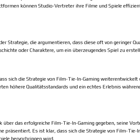
ttformen können Studio-Vertreter ihre Filme und Spiele effizien
der Strategie, die argumentieren, dass diese oft von geringer Qua
eschichte oder Charaktere, um ein überzeugendes Spiel zu erstell
dass sich die Strategie von Film-Tie-In-Gaming weiterentwickelt
warten höhere Qualitätsstandards und ein echtes Erlebnis währen
k über das erfolgreiche Film-Tie-In-Gaming gegeben, seine Vorte
 präsentiert. Es ist klar, dass sich die Strategie von Film-Tie-I
iele hervorbringen wird.