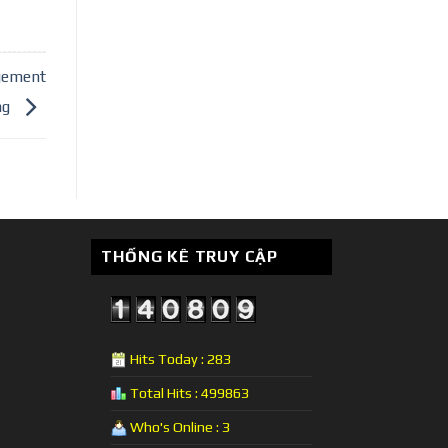
gement
ng
THỐNG KÊ TRUY CẬP
Hits Today : 283
Total Hits : 499863
Who's Online : 3