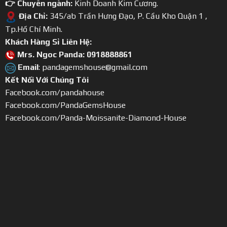
👉 Chuyên ngành:
Kinh Doanh Kim Cương.
Địa Chỉ:
345/ab Trần Hưng Đạo, P. Cầu Kho Quận 1 ,
Tp.Hồ Chí Minh.
Khách Hàng Sỉ Liên Hệ:
Mrs. Ngoc Panda: 0918888861
Email
: pandagemshouse@gmail.com
Kết Nối Với Chúng Tôi
Facebook.com/pandahouse
Facebook.com/PandaGemsHouse
Facebook.com/Panda-Moissanite-Diamond-House