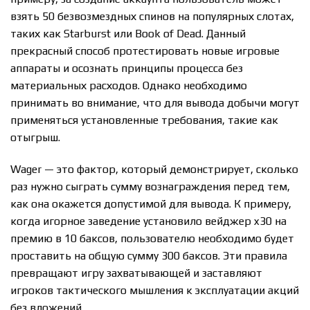
взять 50 безвозмездных спинов на популярных слотах,
таких как Starburst или Book of Dead. Данный
прекрасный способ протестировать новые игровые
аппараты и осознать принципы процесса без
материальных расходов. Однако необходимо
принимать во внимание, что для вывода добычи могут
применяться установленные требования, такие как
отыгрыш.
Wager — это фактор, который демонстрирует, сколько
раз нужно сыграть сумму вознаграждения перед тем,
как она окажется допустимой для вывода. К примеру,
когда игорное заведение установило вейджер x30 на
премию в 10 баксов, пользователю необходимо будет
проставить на общую сумму 300 баксов. Эти правила
превращают игру захватывающей и заставляют
игроков тактического мышления к эксплуатации акций
без вложений.