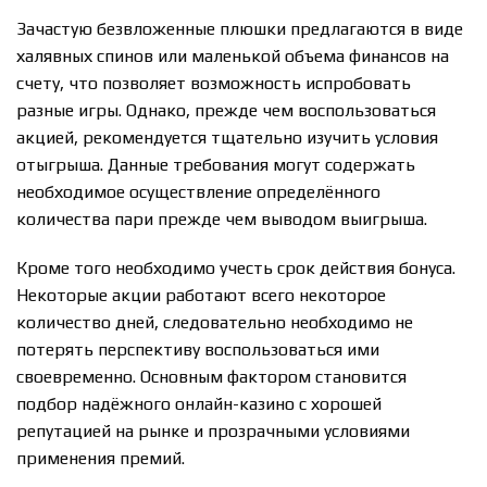
Зачастую безвложенные плюшки предлагаются в виде
халявных спинов или маленькой объема финансов на
счету, что позволяет возможность испробовать
разные игры. Однако, прежде чем воспользоваться
акцией, рекомендуется тщательно изучить условия
отыгрыша. Данные требования могут содержать
необходимое осуществление определённого
количества пари прежде чем выводом выигрыша.
Кроме того необходимо учесть срок действия бонуса.
Некоторые акции работают всего некоторое
количество дней, следовательно необходимо не
потерять перспективу воспользоваться ими
своевременно. Основным фактором становится
подбор надёжного онлайн-казино с хорошей
репутацией на рынке и прозрачными условиями
применения премий.