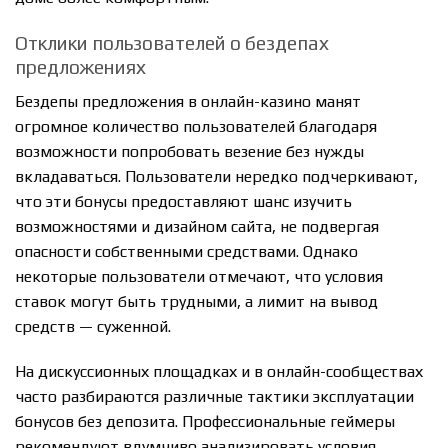
Отклики пользователей о бездепах
предложениях
Бездепы предложения в онлайн-казино манят
огромное количество пользователей благодаря
возможности попробовать везение без нужды
вкладаваться. Пользователи нередко подчеркивают,
что эти бонусы предоставляют шанс изучить
возможностями и дизайном сайта, не подвергая
опасности собственными средствами. Однако
некоторые пользователи отмечают, что условия
ставок могут быть трудными, а лимит на вывод
средств — суженной.
На дискуссионных площадках и в онлайн-сообществах
часто разбираются различные тактики эксплуатации
бонусов без депозита. Профессиональные геймеры
рекомендуют вдумчиво анализировать условия