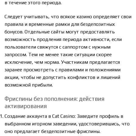
в течение этого периода.
Следует учитывать, что всякое казино определяет свои
правила и временные рамки для бездепозитных
бонусов. Отдельные сайты могут предоставлять
возможность продления периода активности, если
пользователи свяжутся с саппортом с нужным
запросом. Тем не менее такие ситуации скорее
исключение, чем норма. Участникам предлагается
заранее просмотреть с правилами и положениями
акции, чтобы не допустить конфликтов и лишений
возможной прибыли.
Фриспины без пополнения: действия
активирования
Создание аккаунта в Cat Casino: Заведите профиль в
выбранном игорном заведении, удостоверившись, что
оно предлагает бездепозитные фриспины.