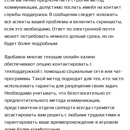
коммуникации, допустимо послать имейл на контакт
службы поддержки. В сообщении следует изложить
все аспекты вашей проблемы и включить скриншоты,
если это необходимо. Ответ по электронной почте
может потребовать немного дольше срока, но он
будет более подробным.
Вдобавок многие текущие онлайн-казино
обеспечивают опцию контактировать с
техподдержкой с помощью социальные сети или чат-
программы. Такой метод подходит для тех, кто часто
использовать гаджеты для разрешения своих задач.
Необходимо учитывать, что безотносительно от
предпочтительного метода коммуникации,
представители отдела саппорта всегда стремятся
ассистировать вам решить с любыми трудностями и
гарантировать ваше времяпровождение в игровом
доме более комфортным.