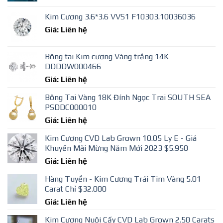
Kim Cương 3.6*3.6 VVS1 F10303.10036036
Giá: Liên hệ
Bông tai Kim cương Vàng trắng 14K
DDDDW000466
Giá: Liên hệ
Bông Tai Vàng 18K Đính Ngọc Trai SOUTH SEA
PSDDC000010
Giá: Liên hệ
Kim Cương CVD Lab Grown 10.05 Ly E - Giá
Khuyến Mãi Mừng Năm Mới 2023 $5.950
Giá: Liên hệ
Hàng Tuyển - Kim Cương Trái Tim Vàng 5.01
Carat Chỉ $32.000
Giá: Liên hệ
Kim Cương Nuôi Cấy CVD Lab Grown 2.50 Carats