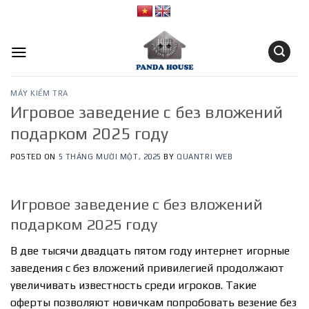
Skip
to
content
MÁY KIỂM TRA
Игровое заведение с без вложений
подарком 2025 году
POSTED ON
5 THÁNG MƯỜI MỘT, 2025
BY
QUANTRI WEB
Игровое заведение с без вложений
подарком 2025 году
В две тысячи двадцать пятом году интернет игорные
заведения с без вложений привилегией продолжают
увеличивать известность среди игроков. Такие
оферты позволяют новичкам попробовать везение без