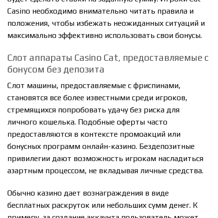
Casino необходимо внимательно читать правила и
положения, чтобы избежать неожиданных ситуаций и
максимально эффективно использовать свои бонусы.
Слот аппараты Casino Cat, предоставляемые с
бонусом без депозита
Слот машины, предоставляемые с фриспинами,
становятся все более известными среди игроков,
стремящихся попробовать удачу без риска для
личного кошелька. Подобные оферты часто
предоставляются в контексте промоакций или
бонусных программ онлайн-казино. Бездепозитные
привилегии дают возможность игрокам насладиться
азартным процессом, не вкладывая личные средства.
Обычно казино дает вознаграждения в виде
бесплатных раскруток или небольших сумм денег. К
примеру, за создание аккаунта пользователь может