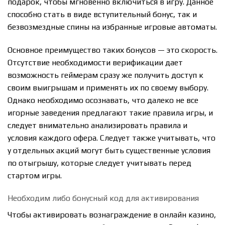
подарок, чтобы мгновенно включиться в игру. Данное
способно стать в виде вступительный бонус, так и
безвозмездные спины на избранные игровые автоматы.
Основное преимущество таких бонусов — это скорость.
Отсутствие необходимости верификации дает
возможность геймерам сразу же получить доступ к
своим выигрышам и применять их по своему выбору.
Однако необходимо осознавать, что далеко не все
игорные заведения предлагают такие правила игры, и
следует внимательно анализировать правила и
условия каждого офера. Следует также учитывать, что
у отдельных акций могут быть существенные условия
по отыгрышу, которые следует учитывать перед
стартом игры.
Необходим либо бонусный код для активирования
Чтобы активировать вознаграждение в онлайн казино,