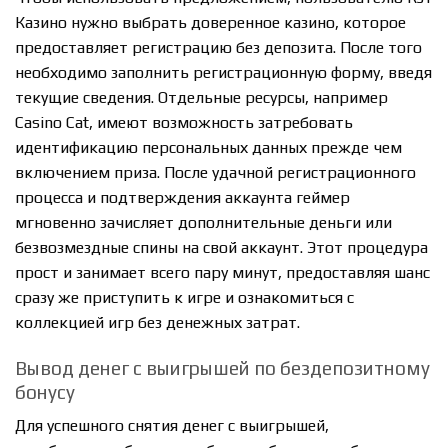
Казино нужно выбрать доверенное казино, которое
предоставляет регистрацию без депозита. После того
необходимо заполнить регистрационную форму, введя
текущие сведения. Отдельные ресурсы, например
Casino Cat, имеют возможность затребовать
идентификацию персональных данных прежде чем
включением приза. После удачной регистрационного
процесса и подтверждения аккаунта геймер
мгновенно зачисляет дополнительные деньги или
безвозмездные спины на свой аккаунт. Этот процедура
прост и занимает всего пару минут, предоставляя шанс
сразу же приступить к игре и ознакомиться с
коллекцией игр без денежных затрат.
Вывод денег с выигрышей по бездепозитному
бонусу
Для успешного снятия денег с выигрышей,