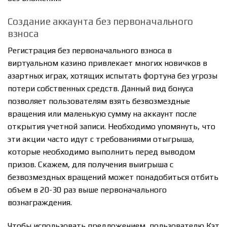
Создание аккаунта без первоначального
взноса
Регистрация без первоначального взноса в
виртуальном казино привлекает многих новичков в
азартных играх, хотящих испытать фортуна без угрозы
потери собственных средств. Данный вид бонуса
позволяет пользователям взять безвозмездные
вращения или маленькую сумму на аккаунт после
открытия учетной записи. Необходимо упомянуть, что
эти акции часто идут с требованиями отыгрыша,
которые необходимо выполнить перед выводом
призов. Скажем, для получения выигрыша с
безвозмездных вращений может понадобиться отбить
объем в 20-30 раз выше первоначального
вознаграждения.
Чтобы использовать предложением, пользователю Кэт