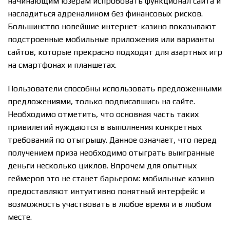
начинающим юзерам испробовать функционал сайта и
насладиться адреналином без финансовых рисков.
Большинство новейшие интернет-казино показывают
подстроенные мобильные приложения или варианты
сайтов, которые прекрасно подходят для азартных игр
на смартфонах и планшетах.
Пользователи способны использовать предложенными
предложениями, только подписавшись на сайте.
Необходимо отметить, что основная часть таких
привилегий нуждаются в выполнения конкретных
требований по отыгрышу. Данное означает, что перед
получением приза необходимо отыграть выигранные
деньги несколько циклов. Впрочем для опытных
геймеров это не станет барьером: мобильные казино
предоставляют интуитивно понятный интерфейс и
возможность участвовать в любое время и в любом
месте.