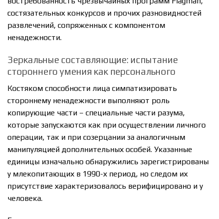
востребованность чрезвычайных программ Flagman,
состязательных конкурсов и прочих разновидностей
развлечений, сопряженных с компонентом
ненадежности.
Зеркальные составляющие: испытание
стороннего умения как персонального
Костяком способности лица симпатизировать
стороннему ненадежности выполняют роль
копирующие части – специальные части разума,
которые запускаются как при осуществлении личного
операции, так и при созерцании за аналогичным
манипуляцией дополнительных особей. Указанные
единицы изначально обнаружились зарегистрированы
у млекопитающих в 1990-х период, но следом их
присутствие характеризовалось верифицировано и у
человека.