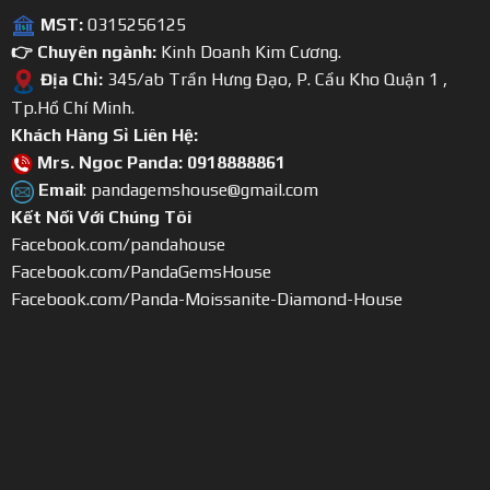
MST:
0315256125
👉 Chuyên ngành:
Kinh Doanh Kim Cương.
Địa Chỉ:
345/ab Trần Hưng Đạo, P. Cầu Kho Quận 1 ,
Tp.Hồ Chí Minh.
Khách Hàng Sỉ Liên Hệ:
Mrs. Ngoc Panda: 0918888861
Email
: pandagemshouse@gmail.com
Kết Nối Với Chúng Tôi
Facebook.com/pandahouse
Facebook.com/PandaGemsHouse
Facebook.com/Panda-Moissanite-Diamond-House