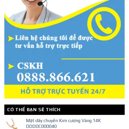
CÓ THỂ BẠN SẼ THÍCH
Mặt dây chuyền Kim cương Vàng 14K
DDDDC000040