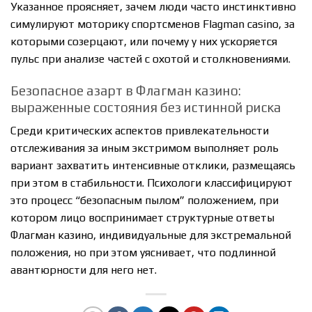
Указанное проясняет, зачем люди часто инстинктивно
симулируют моторику спортсменов Flagman casino, за
которыми созерцают, или почему у них ускоряется
пульс при анализе частей с охотой и столкновениями.
Безопасное азарт в Флагман казино:
выраженные состояния без истинной риска
Среди критических аспектов привлекательности
отслеживания за иным экстримом выполняет роль
вариант захватить интенсивные отклики, размещаясь
при этом в стабильности. Психологи классифицируют
это процесс “безопасным пылом” положением, при
котором лицо воспринимает структурные ответы
Флагман казино, индивидуальные для экстремальной
положения, но при этом уяснивает, что подлинной
авантюрности для него нет.