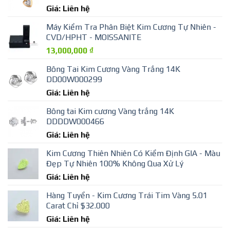
Giá: Liên hệ
Máy Kiểm Tra Phân Biệt Kim Cương Tự Nhiên -
CVD/HPHT - MOISSANITE
13,000,000
₫
Bông Tai Kim Cương Vàng Trắng 14K
DD00W000299
Giá: Liên hệ
Bông tai Kim cương Vàng trắng 14K
DDDDW000466
Giá: Liên hệ
Kim Cương Thiên Nhiên Có Kiểm Định GIA - Màu
Đẹp Tự Nhiên 100% Không Qua Xử Lý
Giá: Liên hệ
Hàng Tuyển - Kim Cương Trái Tim Vàng 5.01
Carat Chỉ $32.000
Giá: Liên hệ