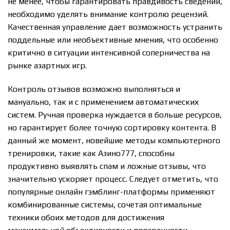
не менее, чтобы гарантировать правдивость сведений,
необходимо уделять внимание контролю рецензий.
Качественная управление дает возможность устранить
поддельные или необъективные мнения, что особенно
критично в ситуации интенсивной соперничества на
рынке азартных игр.
Контроль отзывов возможно выполняться и
мануально, так и с применением автоматических
систем. Ручная проверка нуждается в больше ресурсов,
но гарантирует более точную сортировку контента. В
данный же момент, новейшие методы компьютерного
тренировки, такие как Азино777, способны
продуктивно выявлять спам и ложные отзывы, что
значительно ускоряет процесс. Следует отметить, что
популярные онлайн гэмблинг-платформы применяют
комбинированные системы, сочетая оптимальные
техники обоих методов для достижения