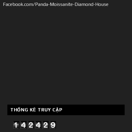
Facebook.com/Panda-Moissanite-Diamond-House
THỐNG KÊ TRUY CẬP