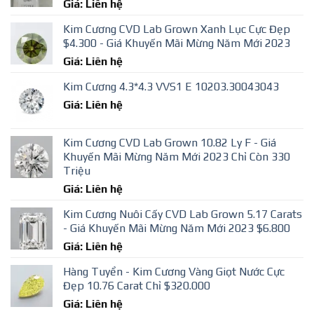
Giá: Liên hệ
Kim Cương CVD Lab Grown Xanh Lục Cực Đẹp
$4.300 - Giá Khuyến Mãi Mừng Năm Mới 2023
Giá: Liên hệ
Kim Cương 4.3*4.3 VVS1 E 10203.30043043
Giá: Liên hệ
Kim Cương CVD Lab Grown 10.82 Ly F - Giá
Khuyến Mãi Mừng Năm Mới 2023 Chỉ Còn 330
Triệu
Giá: Liên hệ
Kim Cương Nuôi Cấy CVD Lab Grown 5.17 Carats
- Giá Khuyến Mãi Mừng Năm Mới 2023 $6.800
Giá: Liên hệ
Hàng Tuyển - Kim Cương Vàng Giọt Nước Cực
Đẹp 10.76 Carat Chỉ $320.000
Giá: Liên hệ