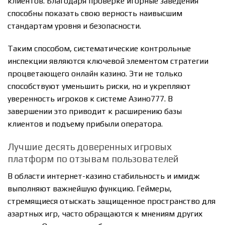
клиентов. Благодаря проверке игорные заведения
способны показать свою верность наивысшим
стандартам уровня и безопасности.
Таким способом, систематические контрольные
инспекции являются ключевой элементом стратегии
процветающего онлайн казино. Эти не только
способствуют уменьшить риски, но и укрепляют
уверенность игроков к системе Азино777. В
завершении это приводит к расширению базы
клиентов и подъему прибыли оператора.
Лучшие десять доверенных игровых
платформ по отзывам пользователей
В области интернет-казино стабильность и имидж
выполняют важнейшую функцию. Геймеры,
стремящиеся отыскать защищенное пространство для
азартных игр, часто обращаются к мнениям других