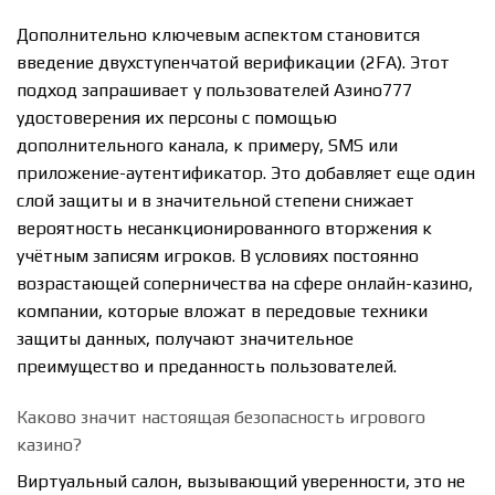
Дополнительно ключевым аспектом становится
введение двухступенчатой верификации (2FA). Этот
подход запрашивает у пользователей Азино777
удостоверения их персоны с помощью
дополнительного канала, к примеру, SMS или
приложение-аутентификатор. Это добавляет еще один
слой защиты и в значительной степени снижает
вероятность несанкционированного вторжения к
учётным записям игроков. В условиях постоянно
возрастающей соперничества на сфере онлайн-казино,
компании, которые вложат в передовые техники
защиты данных, получают значительное
преимущество и преданность пользователей.
Каково значит настоящая безопасность игрового
казино?
Виртуальный салон, вызывающий уверенности, это не