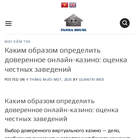
Skip
to
content
MÁY KIỂM TRA
Каким образом определить
доверенное онлайн-казино: оценка
честных заведений
POSTED ON
4 THÁNG MƯỜI MỘT, 2025
BY
QUANTRI WEB
Каким образом определить
доверенное онлайн-казино: оценка
честных заведений
Выбор доверенного виртуального казино — дело,