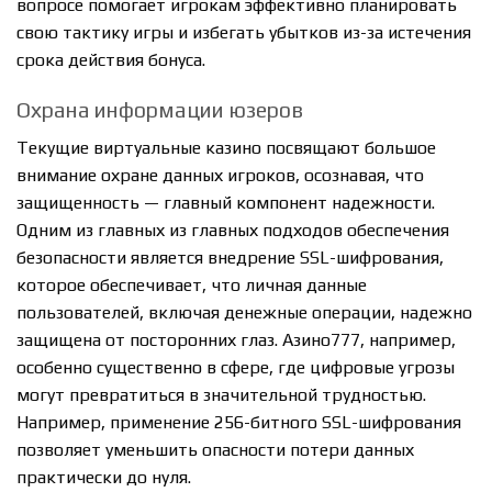
вопросе помогает игрокам эффективно планировать
свою тактику игры и избегать убытков из-за истечения
срока действия бонуса.
Охрана информации юзеров
Текущие виртуальные казино посвящают большое
внимание охране данных игроков, осознавая, что
защищенность — главный компонент надежности.
Одним из главных из главных подходов обеспечения
безопасности является внедрение SSL-шифрования,
которое обеспечивает, что личная данные
пользователей, включая денежные операции, надежно
защищена от посторонних глаз. Азино777, например,
особенно существенно в сфере, где цифровые угрозы
могут превратиться в значительной трудностью.
Например, применение 256-битного SSL-шифрования
позволяет уменьшить опасности потери данных
практически до нуля.