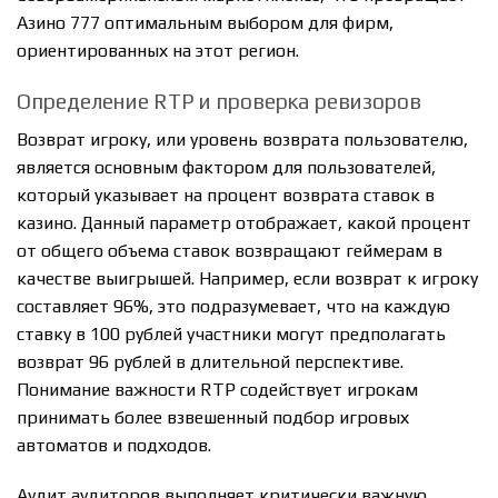
Азино 777 оптимальным выбором для фирм,
ориентированных на этот регион.
Определение RTP и проверка ревизоров
Возврат игроку, или уровень возврата пользователю,
является основным фактором для пользователей,
который указывает на процент возврата ставок в
казино. Данный параметр отображает, какой процент
от общего объема ставок возвращают геймерам в
качестве выигрышей. Например, если возврат к игроку
составляет 96%, это подразумевает, что на каждую
ставку в 100 рублей участники могут предполагать
возврат 96 рублей в длительной перспективе.
Понимание важности RTP содействует игрокам
принимать более взвешенный подбор игровых
автоматов и подходов.
Аудит аудиторов выполняет критически важную