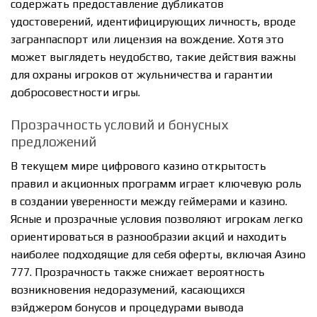
содержать предоставление дубликатов
удостоверений, идентифицирующих личность, вроде
загранпаспорт или лицензия на вождение. Хотя это
может выглядеть неудобство, такие действия важны
для охраны игроков от жульничества и гарантии
добросовестности игры.
Прозрачность условий и бонусных
предложений
В текущем мире цифрового казино открытость
правил и акционных программ играет ключевую роль
в создании уверенности между геймерами и казино.
Ясные и прозрачные условия позволяют игрокам легко
ориентироваться в разнообразии акций и находить
наиболее подходящие для себя оферты, включая Азино
777. Прозрачность также снижает вероятность
возникновения недоразумений, касающихся
вэйджером бонусов и процедурами вывода