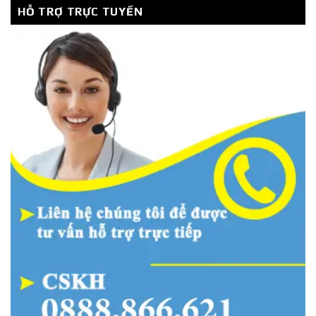
HỖ TRỢ TRỰC TUYẾN