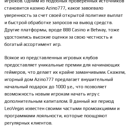
игроков. Одним из подобных проверенных источников
становится казино Azino777, какое завоевало
уверенность за счет своей открытой политике выплат
и быстрой обработке запросов на вывод средств.
Другие платформы, вроде 888 Casino и Betway, тоже
удостоились высокие оценки за свою честность и
богатый ассортимент игр.
Всякое из представленных игровых клубов
предоставляет уникальные премии для начинающих
геймеров, что делает их крайне заманчивыми. Скажем,
игорный дом Azino777 предлагает внушительный
начальный подарок до 1000 у.е., что позволяет
возможность новым игрокам начать игру с
дополнительным капиталом. В данный же период
LeoVegas известен своими частыми промоакциями и
программами лояльности, которые поощряют
регулярных клиентов.