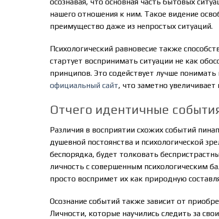
осознавая, что основная часть бытовых ситуа
нашего отношения к ним. Такое видение осв
преимущество даже из непростых ситуаций.
Психологический равновесие также способс
стартует воспринимать ситуации не как обос
принципов. Это содействует лучше понимать 
официальный сайт
, что заметно увеличивае
Отчего идентичные событи
Различия в восприятии схожих событий пин
душевной постоянства и психологической зре
беспорядка, будет толковать беспристрастн
личность с совершенным психологическим ба
просто воспримет их как природную состав
Осознание событий также зависит от приобр
Личности, которые научились следить за св