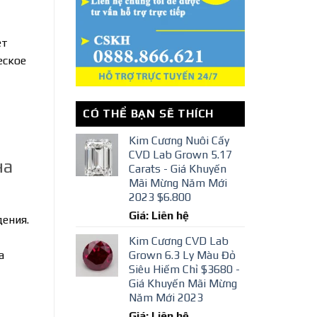
ет
еское
CÓ THỂ BẠN SẼ THÍCH
Kim Cương Nuôi Cấy
CVD Lab Grown 5.17
на
Carats - Giá Khuyến
Mãi Mừng Năm Mới
2023 $6.800
Giá: Liên hệ
дения.
Kim Cương CVD Lab
а
Grown 6.3 Ly Màu Đỏ
Siêu Hiếm Chỉ $3680 -
Giá Khuyến Mãi Mừng
Năm Mới 2023
Giá: Liên hệ