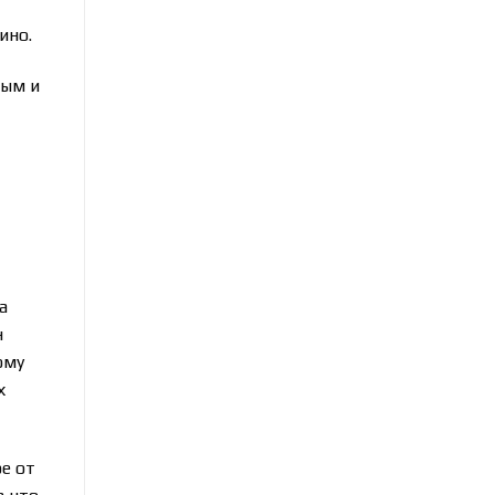
ино.
ным и
а
н
ому
х
е от