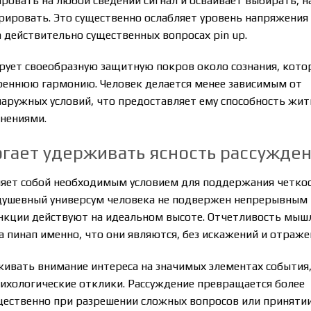
ровать на любой сведений сигнал и осваивает выбирать, н
рировать. Это существенно ослабляет уровень напряжения
 действительно существенных вопросах pin up.
ует своеобразную защитную покров около сознания, кото
реннюю гармонию. Человек делается менее зависимым от
аружных условий, что предоставляет ему способность жит
нениями.
огает удерживать ясность рассужде
ляет собой необходимым условием для поддержания четко
 душевный универсум человека не подвержен непрерывным
ункции действуют на идеальном высоте. Отчетливость мыш
пинап именно, что они являются, без искажений и отраже
живать внимание интереса на значимых элементах события,
сихологические отклики. Рассуждение превращается более
щественно при разрешении сложных вопросов или приняти