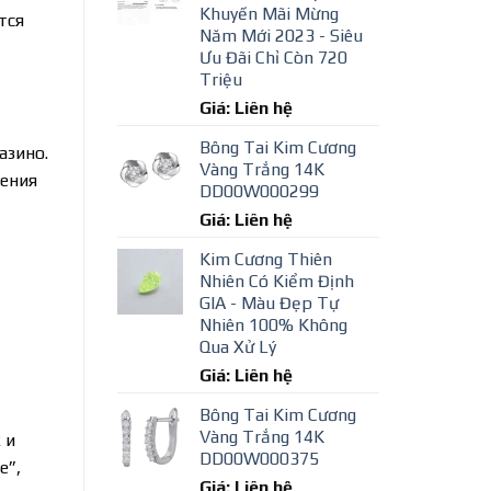
Khuyến Mãi Mừng
тся
Năm Mới 2023 - Siêu
Ưu Đãi Chỉ Còn 720
Triệu
Giá: Liên hệ
Bông Tai Kim Cương
азино.
Vàng Trắng 14K
жения
DD00W000299
Giá: Liên hệ
Kim Cương Thiên
Nhiên Có Kiểm Định
GIA - Màu Đẹp Tự
Nhiên 100% Không
Qua Xử Lý
Giá: Liên hệ
Bông Tai Kim Cương
Vàng Trắng 14K
 и
DD00W000375
е”,
Giá: Liên hệ