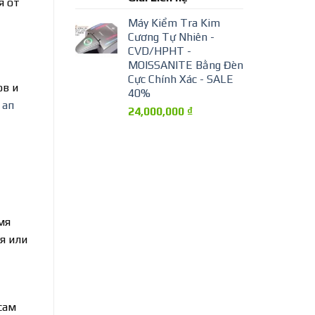
я от
Máy Kiểm Tra Kim
Cương Tự Nhiên -
CVD/HPHT -
MOISSANITE Bằng Đèn
Cực Chính Xác - SALE
ов и
40%
 ап
24,000,000
₫
мя
я или
сам