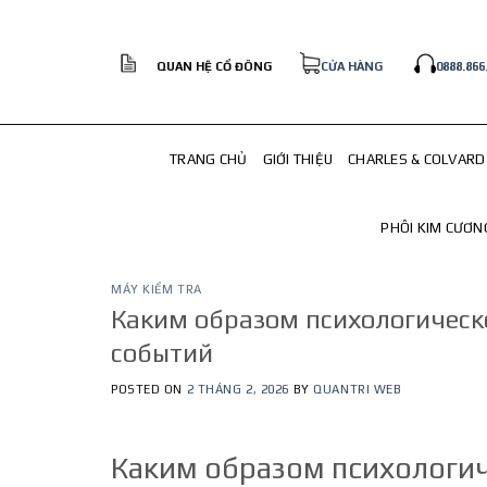
Skip
to
content
QUAN HỆ CỔ ĐÔNG
CỬA HÀNG
0888.866
TRANG CHỦ
GIỚI THIỆU
CHARLES & COLVARD
PHÔI KIM CƯƠN
MÁY KIỂM TRA
Каким образом психологическ
событий
POSTED ON
2 THÁNG 2, 2026
BY
QUANTRI WEB
Каким образом психологич