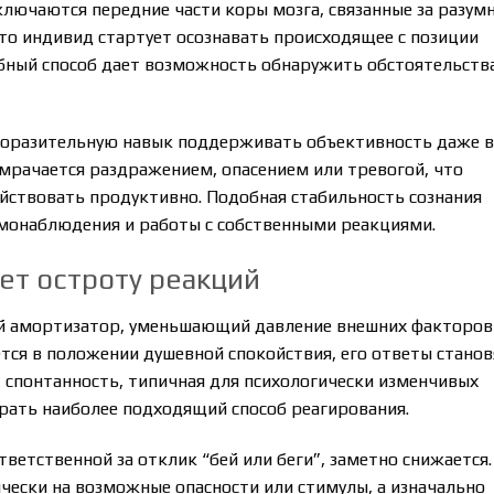
ключаются передние части коры мозга, связанные за разум
что индивид стартует осознавать происходящее с позиции
обный способ дает возможность обнаружить обстоятельства
оразительную навык поддерживать объективность даже в
мрачается раздражением, опасением или тревогой, что
йствовать продуктивно. Подобная стабильность сознания
амонаблюдения и работы с собственными реакциями.
ет остроту реакций
й амортизатор, уменьшающий давление внешних факторов
ется в положении душевной спокойствия, его ответы станов
 спонтанность, типичная для психологически изменчивых
ирать наиболее подходящий способ реагирования.
ветственной за отклик “бей или беги”, заметно снижается.
чески на возможные опасности или стимулы, а изначально