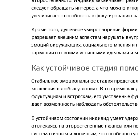
второстепенного. Индивид заканчивает реаги
следует обращать интерес, а что можно игно
увеличивает способность к фокусированию на
Кроме того, душевное умиротворение формир
разрешает внешним аспектам нарушать внут
эмоций окружающих, социального мнения и н
гармонии со своими истинными идеалами и м
Как устойчивое стадия пом
Стабильное эмоциональное стадия представ
мышления в любых условиях. В то время как
флуктуациям и встряскам, его умственные ф
дает возможность наблюдать обстоятельства 
В устойчивом состоянии индивид умеет удер
отвлекаясь на второстепенные нюансы или п
систематичным и логичным, что особенно су