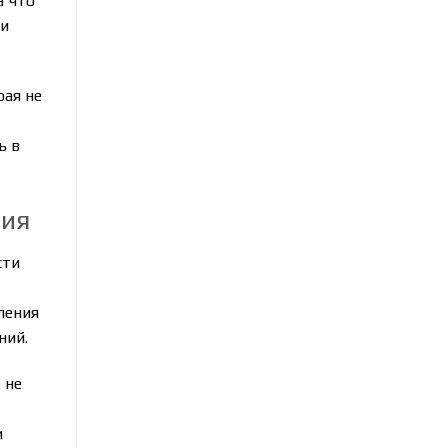
а что
 и
рая не
ь в
ния
сти
ления
ний.
 не
и