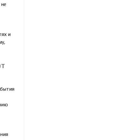
 не
тях и
му,
от
обытия
ению
ания