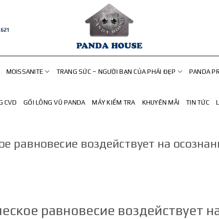
.621
MOISSANITE
TRANG SỨC – NGƯỜI BẠN CỦA PHÁI ĐẸP
PANDA P
G CVD
GỐI LÔNG VŨ PANDA
MÁY KIỂM TRA
KHUYẾN MÃI
TIN TỨC
ое равновесие воздействует на осознан
еское равновесие воздействует н