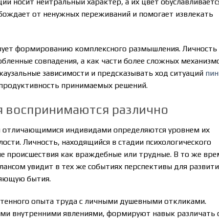
ций носит нейтральный характер, а их цвет обуславливаетс
обождает от ненужных переживаний и помогает извлекать
твует формированию комплексного размышления. Личность
обленные совпадения, а как части более сложных механизм
каузальные зависимости и предсказывать ход ситуаций
пин
т продуктивность принимаемых решений.
я воспринимаются различно
ап отличающимися индивидами определяются уровнем их
лости. Личность, находящийся в стадии психологического
ые происшествия как враждебные или трудные. В то же вре
лансом увидит в тех же событиях перспективы для развити
ляющую бытия.
етенного опыта труда с личными душевными откликами.
оими внутренними явлениями, формируют навык различать 