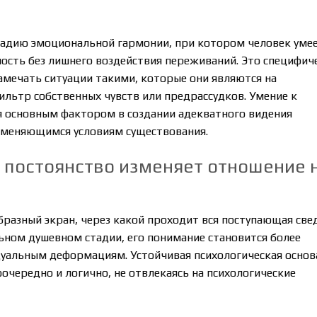
тадию эмоциональной гармонии, при котором человек уме
сть без лишнего воздействия переживаний. Это специфич
амечать ситуации такими, которые они являются на
ильтр собственных чувств или предрассудков. Умение к
 основным фактором в создании адекватного видения
 меняющимся условиям существования.
 постоянство изменяет отношение 
разный экран, через какой проходит вся поступающая све
ьном душевном стадии, его понимание становится более
альным деформациям. Устойчивая психологическая основ
оочередно и логично, не отвлекаясь на психологические