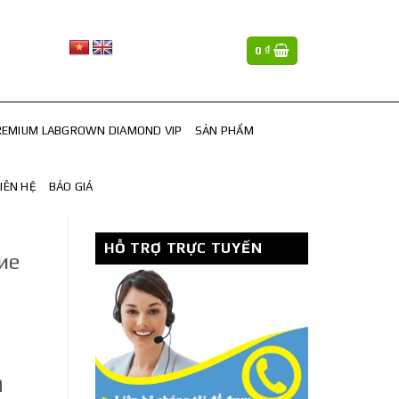
0
₫
REMIUM LABGROWN DIAMOND VIP
SẢN PHẨM
LIÊN HỆ
BÁO GIÁ
HỖ TRỢ TRỰC TUYẾN
ие
а