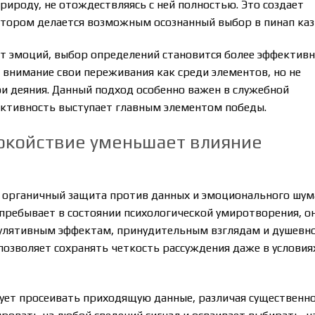
рироду, не отождествляясь с ней полностью. Это создает
отором делается возможным осознанный выбор в пинап каз
от эмоций, выбор определений становится более эффектив
внимание свои переживания как среди элементов, но не
и деяния. Данный подход особенно важен в служебной
ъективность выступает главным элементом победы.
окойствие уменьшает влияние
 органичный защита против данных и эмоционального шум
пребывает в состоянии психологической умиротворения, о
улятивным эффектам, принудительным взглядам и душевн
зволяет сохранять четкость рассуждения даже в условия
ует просеивать приходящую данные, различая существенно