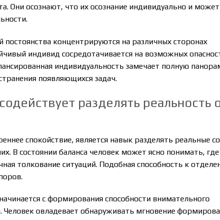
та. Они осознают, что их осознание индивидуально и может
ьности.
й постоянства концентрируются на различных сторонах
ойчивый индивид сосредотачивается на возможных опаснос
алансированная индивидуальность замечает полную панора
странения появляющихся задач.
содействует разделять реальность 
реннее спокойствие, является навык разделять реальные с
их. В состоянии баланса человек может ясно понимать, где
чная толкование ситуаций. Подобная способность к отдел
поров.
 начинается с формирования способности внимательного
и. Человек овладевает обнаруживать мгновение формиров