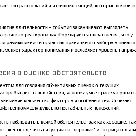
ножество разногласий и излишних эмоций, которые появляю
приятие длительности – события заканчивают выглядеть
рочного реагирования. Формируется впечатление, что у
ля размышления и принятия правильного выбора в пинап к
изменяет характер понимания и ослабляет уровень напря
сия в оценке обстоятельств
ентом для создания объективных оценок о текущих
ика пребывает в спокойствии, человек умеет рассматривать
о внимание множество факторов и особенностей. Исчезает
ойственному для душевно нестабильных положений.
сть наблюдать в всякой обстоятельствах как хорошие, так
ет жестко делить ситуации на “хорошие” и “отрицательны