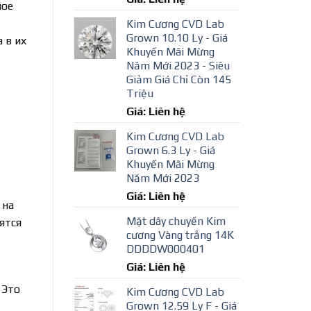
ное
Kim Cương CVD Lab
Grown 10.10 Ly - Giá
 в их
Khuyến Mãi Mừng
Năm Mới 2023 - Siêu
Giảm Giá Chỉ Còn 145
Triệu
Giá: Liên hệ
Kim Cương CVD Lab
Grown 6.3 Ly - Giá
Khuyến Mãi Mừng
Năm Mới 2023
Giá: Liên hệ
 на
Mặt dây chuyền Kim
ятся
cương Vàng trắng 14K
DDDDW000401
Giá: Liên hệ
 Это
Kim Cương CVD Lab
Grown 12.59 Ly F - Giá