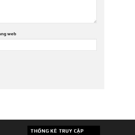
ang web
THỐNG KÊ TRUY CẬP