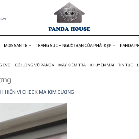
.621
MOISSANITE
TRANG SỨC – NGƯỜI BẠN CỦA PHÁI ĐẸP
PANDA P
G CVD
GỐI LÔNG VŨ PANDA
MÁY KIỂM TRA
KHUYẾN MÃI
TIN TỨC
ương
NH HIỂN VI CHECK MÃ KIM CƯƠNG