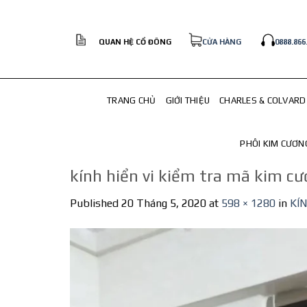
Skip
to
content
QUAN HỆ CỔ ĐÔNG
CỬA HÀNG
0888.866
TRANG CHỦ
GIỚI THIỆU
CHARLES & COLVARD
PHÔI KIM CƯƠN
kính hiển vi kiểm tra mã kim c
Published
20 Tháng 5, 2020
at
598 × 1280
in
KÍ