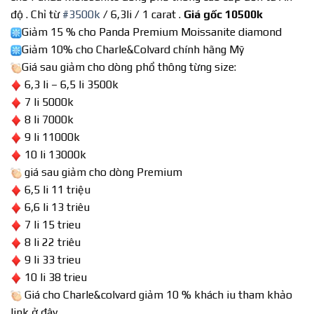
độ . Chỉ từ
#3500k
/ 6,3li / 1 carat .
Giá gốc 10500k
Giảm 15 % cho Panda Premium Moissanite diamond
Giảm 10% cho Charle&Colvard chính hãng Mỹ
G
iá sau giảm cho dòng phổ thông từng size:
6,3 li – 6,5 li 3500k
7 li 5000k
8 li 7000k
9 li 11000k
10 li 13000k
giá sau giảm cho dòng Premium
6,5 li 11 triệu
6,6 li 13 triêu
7 li 15 trieu
8 li 22 triêu
9 li 33 trieu
10 li 38 trieu
G
iá cho Charle&colvard giảm 10 % khách iu tham khảo
link ở đây .