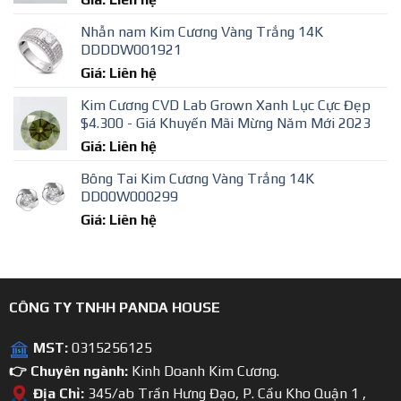
Nhẫn nam Kim Cương Vàng Trắng 14K
DDDDW001921
Giá: Liên hệ
Kim Cương CVD Lab Grown Xanh Lục Cực Đẹp
$4.300 - Giá Khuyến Mãi Mừng Năm Mới 2023
Giá: Liên hệ
Bông Tai Kim Cương Vàng Trắng 14K
DD00W000299
Giá: Liên hệ
CÔNG TY TNHH PANDA HOUSE
MST:
0315256125
👉 Chuyên ngành:
Kinh Doanh Kim Cương.
Địa Chỉ:
345/ab Trần Hưng Đạo, P. Cầu Kho Quận 1 ,