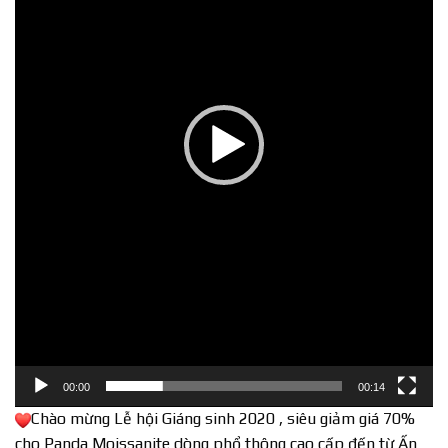
00:00
00:14
Chào mừng Lễ hội Giáng sinh 2020 , siêu giảm giá 70%
cho Panda Moissanite dòng phổ thông cao cấp đến từ Ấn