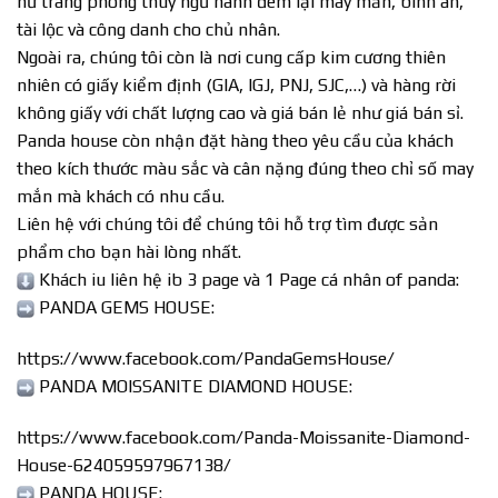
nữ trang phong thuỷ ngũ hành đem lại may mắn, bình an,
tài lộc và công danh cho chủ nhân.
Ngoài ra, chúng tôi còn là nơi cung cấp kim cương thiên
nhiên có giấy kiểm định (GIA, IGJ, PNJ, SJC,…) và hàng rời
không giấy với chất lượng cao và giá bán lẻ như giá bán sỉ.
Panda house còn nhận đặt hàng theo yêu cầu của khách
theo kích thước màu sắc và cân nặng đúng theo chỉ số may
mắn mà khách có nhu cầu.
Liên hệ với chúng tôi để chúng tôi hỗ trợ tìm được sản
phẩm cho bạn hài lòng nhất.
Khách iu liên hệ ib 3 page và 1 Page cá nhân of panda:
PANDA GEMS HOUSE:
https://www.facebook.com/PandaGemsHouse/
PANDA MOISSANITE DIAMOND HOUSE:
https://www.facebook.com/Panda-Moissanite-Diamond-
House-624059597967138/
PANDA HOUSE: