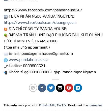
https://www.facebook.com/pandahouseSG/
FB CÁ NHÂN NGOC PANDA iNGUYEN:
https://www.facebook.com/duongngocni
ĐỊA CHỈ CÔNG TY PANDA HOUSE:
345/Ab TRẦN HƯNG ĐẠO PHƯỜNG CẦU KHO QUẬN 1
HỒ CHÍ MINH VIÊTNAM 70000
( toà nhà 345 apparment )
Email : pandagemshouse@gmail.com
www.pandahouse.asia
Hotline: 0888866621.
Khách sỉ gọi 0918888861 gặp Panda Ngoc Nguyen
This entry was posted in
Khuyến Mãi
,
Tin Tức
. Bookmark the
permalink
.