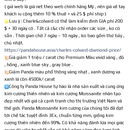
( giá web là giá net theo web chính hãng Mỹ , nên giá về tay
khách iu cộng thêm 10 % thuế + và 25 $ phí ship )
L
ưu ý : Charle&colvard có thể làm kiểm đinh GIA phí 200
$ + 30 ngày có . Tất cả c&c chỉ nhận order các size , ko có
sẵn . Thời gian chờ 7 ngày – 10 ngày , ko bao gồm thứ bảy ,
chủ nhật.
https://pandahouse.asia/charles-colvard-diamond-price/
Giá giảm 1 triệu / carat cho Premium Màu vivid vàng , đỏ
, hồng , xanh blue sky , gray blue .
Giảm Panda màu phổ thông vàng nhạt , xanh dương va
xanh lá còn 4500k/ carat
Công ty Panda House tự hào là nhà sản xuất và cung ứng
kim cương thiên nhiên và kim cương Moissanite nhân tạo
đẹp nhất với giá cả cạnh tranh cho thị trường Việt Nam và
thế giới. Panda Moissanite kim cương của chúng tôi đã đạt
tới chế tác tuyệt đỉnh 3Ex, chuẩn từng mm, giống kim
cương thiên nhiên đến 99%. Có khả năng đánh lừa mọi giác
quan dù viên to nhất vẫn có khả năng sáng đẹp lung linh