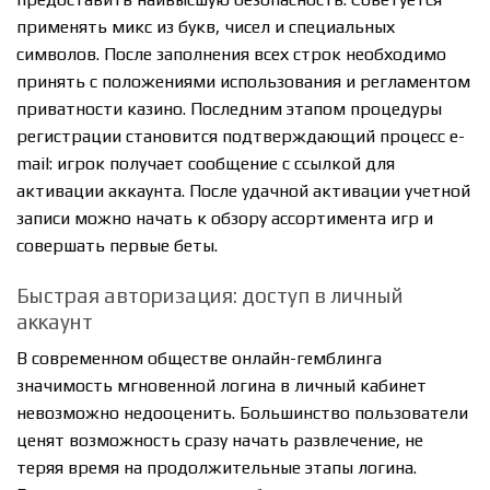
применять микс из букв, чисел и специальных
символов. После заполнения всех строк необходимо
принять с положениями использования и регламентом
приватности казино. Последним этапом процедуры
регистрации становится подтверждающий процесс e-
mail: игрок получает сообщение с ссылкой для
активации аккаунта. После удачной активации учетной
записи можно начать к обзору ассортимента игр и
совершать первые беты.
Быстрая авторизация: доступ в личный
аккаунт
В современном обществе онлайн-гемблинга
значимость мгновенной логина в личный кабинет
невозможно недооценить. Большинство пользователи
ценят возможность сразу начать развлечение, не
теряя время на продолжительные этапы логина.