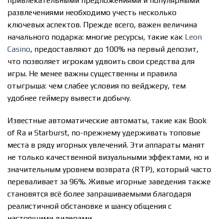
привлекательными предложениями и популярными
развлечениями необходимо учесть несколько
ключевых аспектов. Прежде всего, важен величина
начального подарка: многие ресурсы, такие как
Leon
Casino
, предоставляют до 100% на первый депозит,
что позволяет игрокам удвоить свои средства для
игры. Не менее важны существенны и правила
отыгрыша: чем слабее условия по вейджеру, тем
удобнее геймеру вывести добычу.
Известные автоматические автоматы, такие как Book
of Ra и Starburst, по-прежнему удерживать топовые
места в ряду игорных увлечений. Эти аппараты манят
не только качественной визуальными эффектами, но и
значительным уровнем возврата (RTP), который часто
переваливает за 96%. Живые игорные заведения также
становятся всё более запрашиваемыми благодаря
реалистичной обстановке и шансу общения с
настоящими дилерами.