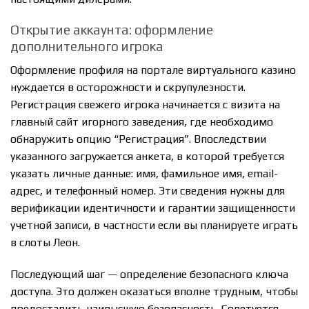
Открытие аккаунта: оформление
дополнительного игрока
Оформление профиля на портале виртуального казино
нуждается в осторожности и скрупулезности.
Регистрация свежего игрока начинается с визита на
главный сайт игорного заведения, где необходимо
обнаружить опцию “Регистрация”. Впоследствии
указанного загружается анкета, в которой требуется
указать личные данные: имя, фамильное имя, email-
адрес, и телефонный номер. Эти сведения нужны для
верификации идентичности и гарантии защищенности
учетной записи, в частности если вы планируете играть
в слоты Леон.
Последующий шаг — определение безопасного ключа
доступа. Это должен оказаться вполне трудным, чтобы
предоставить наивысшую безопасность. Советуется