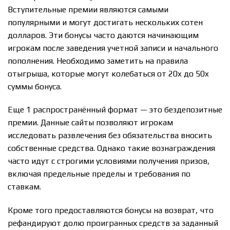
Вступительные премии являются самыми
популярными и могут достигать нескольких сотен
долларов. Эти бонусы часто даются начинающим
игрокам после заведения учетной записи и начального
пополнения. Необходимо заметить на правила
отыгрыша, которые могут колебаться от 20x до 50x
суммы бонуса.
Еще 1 распространённый формат — это бездепозитные
премии. Данные сайты позволяют игрокам
исследовать развлечения без обязательства вносить
собственные средства. Однако такие вознаграждения
часто идут с строгими условиями получения призов,
включая предельные пределы и требования по
ставкам.
Кроме того предоставляются бонусы на возврат, что
рефандируют долю проигранных средств за заданный