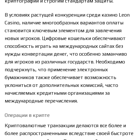
криптографии и строгим стандартам защиты.
В условиях растущей конкуренции среди казино Leon
Casino, наличие многообразных вариантов оплаты
становится ключевым элементом для завлечения
новых игроков. Цифровые кошельки обеспечивают
способность играть на международных сайтах без
нужды конвертации денег, что особенно заманчиво
для игроков из различных государств. Необходимо
подчеркнуть, что применение электронных
бумажников также обеспечивает возможность
уклониться от дополнительных комиссий, часто
начисляемых кредитными организациями за
международные перечисления.
Операции в крипте
Криптовалютные транзакции делаются все более и
более распространенными вследствие своей быстроте