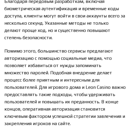
Благодаря передовым разработкам, включая
биометрическая аутентификация и временные коды
доступа, клиенты могут войти в свои аккаунты всего за
несколько секунд. Указанные методы не только
делают проще ход, но и существенно повышают
степень безопасности.
Помимо этого, большинство сервисы предлагают
авторизацию с помощью социальные медиа, что
позволяет избавиться от нужды запоминать
множество паролей. Подобная внедрение делает
процесс более приятным и интересным для
пользователей. Для игрового дома и Leon Casino важно
предоставлять такие подходы, чтобы удерживать
пользователей и повышать их преданность. В конце
концов, оперативная авторизация становится
ключевым фактором успешной стратегии завлечения и
закрепления игроков на сайте.