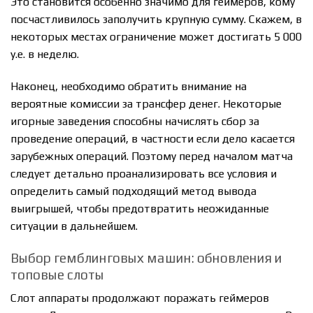
Это становится особенно значимо для геймеров, кому
посчастливилось заполучить крупную сумму. Скажем, в
некоторых местах ограничение может достигать 5 000
у.е. в неделю.
Наконец, необходимо обратить внимание на
вероятные комиссии за трансфер денег. Некоторые
игорные заведения способны начислять сбор за
проведение операций, в частности если дело касается
зарубежных операций. Поэтому перед началом матча
следует детально проанализировать все условия и
определить самый подходящий метод вывода
выигрышей, чтобы предотвратить неожиданные
ситуации в дальнейшем.
Выбор гемблинговых машин: обновления и
топовые слоты
Слот аппараты продолжают поражать геймеров