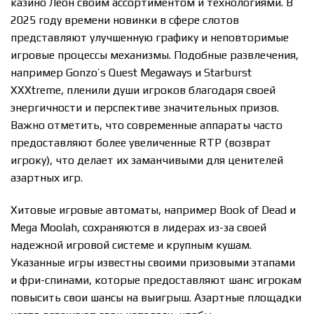
казино Леон своим ассортиментом и технологиями. В
2025 году времени новинки в сфере слотов
представляют улучшенную графику и неповторимые
игровые процессы механизмы. Подобные развлечения,
например Gonzo’s Quest Megaways и Starburst
XXXtreme, пленили души игроков благодаря своей
энергичности и перспективе значительных призов.
Важно отметить, что современные аппараты часто
предоставляют более увеличенные RTP (возврат
игроку), что делает их заманчивыми для ценителей
азартных игр.
Хитовые игровые автоматы, например Book of Dead и
Mega Moolah, сохраняются в лидерах из-за своей
надежной игровой системе и крупным кушам.
Указанные игры известны своими призовыми этапами
и фри-спинами, которые предоставляют шанс игрокам
повысить свои шансы на выигрыш. Азартные площадки