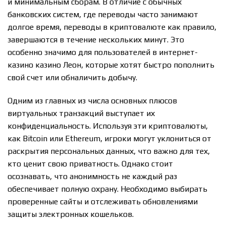
и минимальным сборам. В отличие с обычных
банковских систем, где переводы часто занимают
долгое время, переводы в криптовалюте как правило,
завершаются в течение нескольких минут. Это
особенно значимо для пользователей в интернет-
казино казино Леон, которые хотят быстро пополнить
свой счет или обналичить добычу.
Одним из главных из числа основных плюсов
виртуальных транзакций выступает их
конфиденциальность. Используя эти криптовалюты,
как Bitcoin или Ethereum, игроки могут уклониться от
раскрытия персональных данных, что важно для тех,
кто ценит свою приватность. Однако стоит
осознавать, что анонимность не каждый раз
обеспечивает полную охрану. Необходимо выбирать
проверенные сайты и отслеживать обновлениями
защиты электронных кошельков.