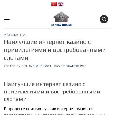
Skip
to
content
MÁY KIỂM TRA
Наилучшие интернет казино с
привилегиями и востребованными
слотами
POSTED ON
5 THÁNG MƯỜI MỘT, 2025
BY
QUANTRI WEB
Наилучшие интернет казино с
привилегиями и востребованными
слотами
В процессе поисках лучших интернет-казино с