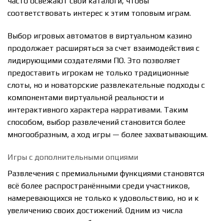
часто освежают свои каталоги, чтобы
соответствовать интерес к этим топовым играм.
Выбор игровых автоматов в виртуальном казино
продолжает расширяться за счет взаимодействия с
лидирующими создателями ПО. Это позволяет
предоставить игрокам не только традиционные
слоты, но и новаторские развлекательные подходы с
компонентами виртуальной реальности и
интерактивного характера нарративами. Таким
способом, выбор развлечений становится более
многообразным, а ход игры — более захватывающим.
Игры с дополнительными опциями
Развлечения с премиальными функциями становятся
всё более распространёнными среди участников,
намеревающихся не только к удовольствию, но и к
увеличению своих достижений. Одним из числа