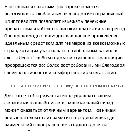
Еще одним из важным фактором является
возможность глобальных переводов без ограничений.
Криптовалюта позволяет избежать денежные
препятствия и избежать высоких платежей за перевод.
Оно превосходно подходит как данное приложение
идеальным средством для геймеров из всевозможных
стран, хотящих участвовать в глобальных казино и
слоты Леон. С любым годом виртуальные транзакции
превращаются все более востребованными благодаря
своей эластичности и комфортности эксплуатации.
Советы по минимальному пополнению счета
Для того чтобы результативно управлять своим
финансами в онлайн-казино, минимальный вклад
может оказаться отличным вариантом. Новичкам
пользователям стоит заметить предложения, где
наименьший взнос равен всего одного до пяти