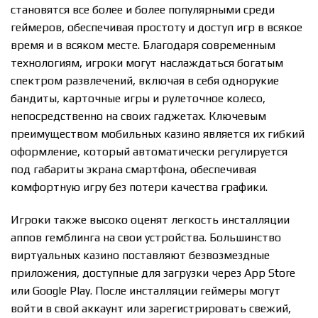
становятся все более и более популярными среди
геймеров, обеспечивая простоту и доступ игр в всякое
время и в всяком месте. Благодаря современным
технологиям, игроки могут наслаждаться богатым
спектром развлечений, включая в себя однорукие
бандиты, карточные игры и рулеточное колесо,
непосредственно на своих гаджетах. Ключевым
преимуществом мобильных казино является их гибкий
оформление, который автоматически регулируется
под габариты экрана смартфона, обеспечивая
комфортную игру без потери качества графики.
Игроки также высоко оценят легкость инсталляции
аппов гемблинга на свои устройства. Большинство
виртуальных казино поставляют безвозмездные
приложения, доступные для загрузки через App Store
или Google Play. После инсталляции геймеры могут
войти в свой аккаунт или зарегистрировать свежий,