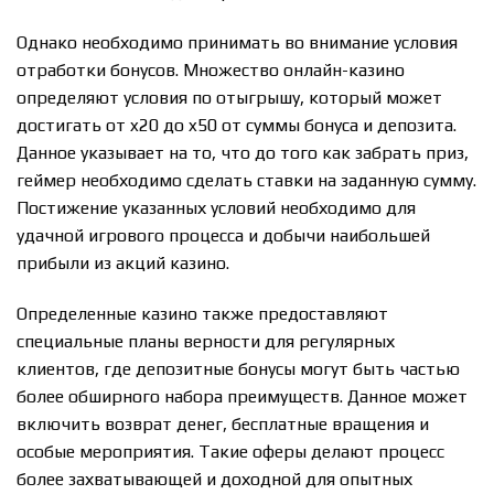
Однако необходимо принимать во внимание условия
отработки бонусов. Множество онлайн-казино
определяют условия по отыгрышу, который может
достигать от x20 до x50 от суммы бонуса и депозита.
Данное указывает на то, что до того как забрать приз,
геймер необходимо сделать ставки на заданную сумму.
Постижение указанных условий необходимо для
удачной игрового процесса и добычи наибольшей
прибыли из акций казино.
Определенные казино также предоставляют
специальные планы верности для регулярных
клиентов, где депозитные бонусы могут быть частью
более обширного набора преимуществ. Данное может
включить возврат денег, бесплатные вращения и
особые мероприятия. Такие оферы делают процесс
более захватывающей и доходной для опытных