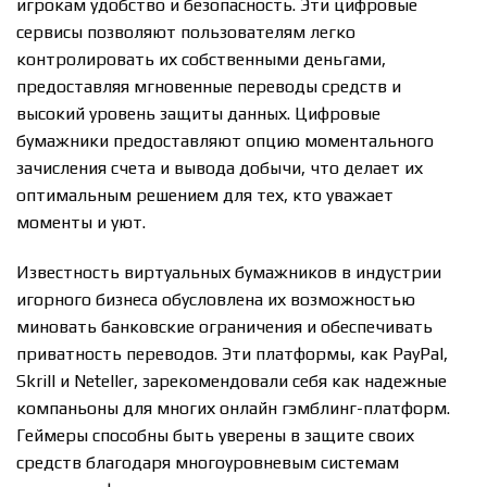
игрокам удобство и безопасность. Эти цифровые
сервисы позволяют пользователям легко
контролировать их собственными деньгами,
предоставляя мгновенные переводы средств и
высокий уровень защиты данных. Цифровые
бумажники предоставляют опцию моментального
зачисления счета и вывода добычи, что делает их
оптимальным решением для тех, кто уважает
моменты и уют.
Известность виртуальных бумажников в индустрии
игорного бизнеса обусловлена их возможностью
миновать банковские ограничения и обеспечивать
приватность переводов. Эти платформы, как PayPal,
Skrill и Neteller, зарекомендовали себя как надежные
компаньоны для многих онлайн гэмблинг-платформ.
Геймеры способны быть уверены в защите своих
средств благодаря многоуровневым системам