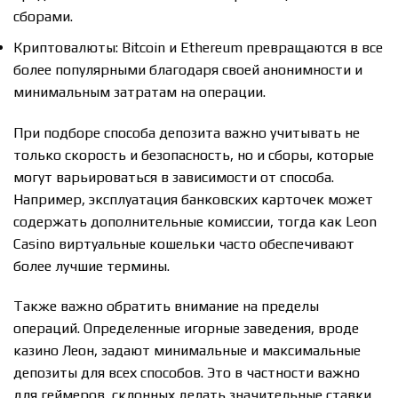
сборами.
Криптовалюты: Bitcoin и Ethereum превращаются в все
более популярными благодаря своей анонимности и
минимальным затратам на операции.
При подборе способа депозита важно учитывать не
только скорость и безопасность, но и сборы, которые
могут варьироваться в зависимости от способа.
Например, эксплуатация банковских карточек может
содержать дополнительные комиссии, тогда как Leon
Casino виртуальные кошельки часто обеспечивают
более лучшие термины.
Также важно обратить внимание на пределы
операций. Определенные игорные заведения, вроде
казино Леон, задают минимальные и максимальные
депозиты для всех способов. Это в частности важно
для геймеров, склонных делать значительные ставки.