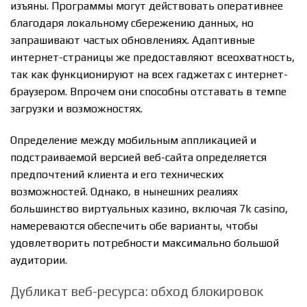
изъяны. Программы могут действовать оперативнее
благодаря локальному сбережению данных, но
запрашивают частых обновлениях. Адаптивные
интернет-страницы же предоставляют всеохватность,
так как функционируют на всех гаджетах с интернет-
браузером. Впрочем они способны отставать в темпе
загрузки и возможностях.
Определение между мобильным аппликацией и
подстраиваемой версией веб-сайта определяется
предпочтений клиента и его технических
возможностей. Однако, в нынешних реалиях
большинство виртуальных казино, включая 7k casino,
намереваются обеспечить обе варианты, чтобы
удовлетворить потребности максимально большой
аудитории.
Дубликат веб-ресурса: обход блокировок