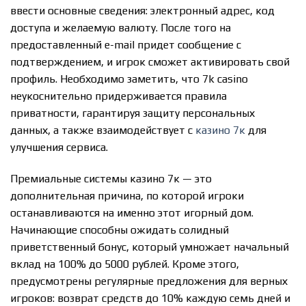
ввести основные сведения: электронный адрес, код
доступа и желаемую валюту. После того на
предоставленный e-mail придет сообщение с
подтверждением, и игрок сможет активировать свой
профиль. Необходимо заметить, что 7k casino
неукоснительно придерживается правила
приватности, гарантируя защиту персональных
данных, а также взаимодействует с
казино 7к
для
улучшения сервиса.
Премиальные системы казино 7к — это
дополнительная причина, по которой игроки
останавливаются на именно этот игорный дом.
Начинающие способны ожидать солидный
приветственный бонус, который умножает начальный
вклад на 100% до 5000 рублей. Кроме этого,
предусмотрены регулярные предложения для верных
игроков: возврат средств до 10% каждую семь дней и