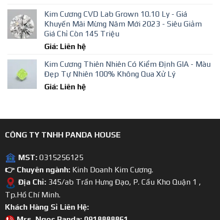
Kim Cương CVD Lab Grown 10.10 Ly - Giá
Khuyến Mãi Mừng Năm Mới 2023 - Siêu Giảm
Giá Chỉ Còn 145 Triệu
Giá: Liên hệ
Kim Cương Thiên Nhiên Có Kiểm Định GIA - Màu
Đẹp Tự Nhiên 100% Không Qua Xử Lý
Giá: Liên hệ
CÔNG TY TNHH PANDA HOUSE
MST:
0315256125
👉 Chuyên ngành:
Kinh Doanh Kim Cương.
Địa Chỉ:
345/ab Trần Hưng Đạo, P. Cầu Kho Quận 1 ,
Tp.Hồ Chí Minh.
Khách Hàng Sỉ Liên Hệ:
Mrs. Ngoc Panda: 0918888861