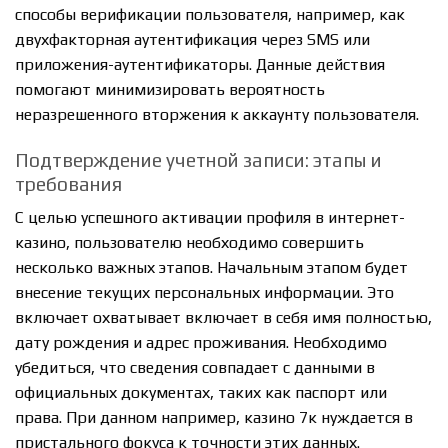
способы верификации пользователя, например, как
двухфакторная аутентификация через SMS или
приложения-аутентификаторы. Данные действия
помогают минимизировать вероятность
неразрешенного вторжения к аккаунту пользователя.
Подтверждение учетной записи: этапы и
требования
С целью успешного активации профиля в интернет-
казино, пользователю необходимо совершить
несколько важных этапов. Начальным этапом будет
внесение текущих персональных информации. Это
включает охватывает включает в себя имя полностью,
дату рождения и адрес проживания. Необходимо
убедиться, что сведения совпадает с данными в
официальных документах, таких как паспорт или
права. При данном например, казино 7к нуждается в
пристального фокуса к точности этих данных.