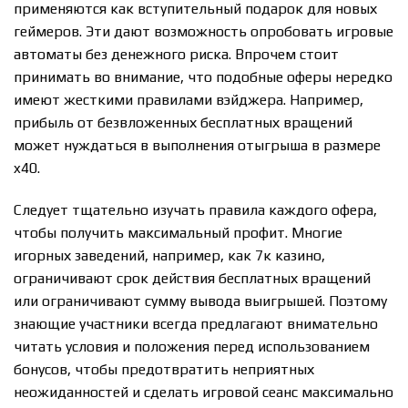
применяются как вступительный подарок для новых
геймеров. Эти дают возможность опробовать игровые
автоматы без денежного риска. Впрочем стоит
принимать во внимание, что подобные оферы нередко
имеют жесткими правилами вэйджера. Например,
прибыль от безвложенных бесплатных вращений
может нуждаться в выполнения отыгрыша в размере
x40.
Следует тщательно изучать правила каждого офера,
чтобы получить максимальный профит. Многие
игорных заведений, например, как 7к казино,
ограничивают срок действия бесплатных вращений
или ограничивают сумму вывода выигрышей. Поэтому
знающие участники всегда предлагают внимательно
читать условия и положения перед использованием
бонусов, чтобы предотвратить неприятных
неожиданностей и сделать игровой сеанс максимально