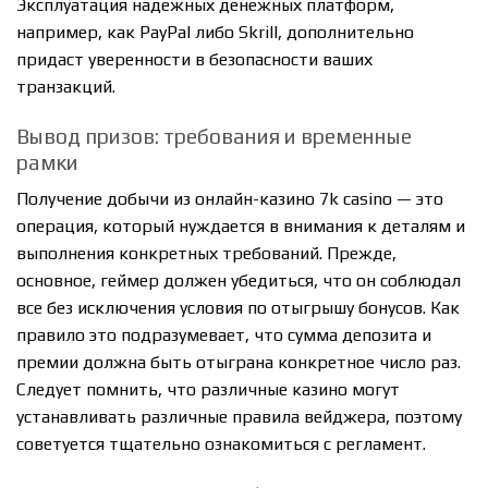
Эксплуатация надежных денежных платформ,
например, как PayPal либо Skrill, дополнительно
придаст уверенности в безопасности ваших
транзакций.
Вывод призов: требования и временные
рамки
Получение добычи из онлайн-казино 7k casino — это
операция, который нуждается в внимания к деталям и
выполнения конкретных требований. Прежде,
основное, геймер должен убедиться, что он соблюдал
все без исключения условия по отыгрышу бонусов. Как
правило это подразумевает, что сумма депозита и
премии должна быть отыграна конкретное число раз.
Следует помнить, что различные казино могут
устанавливать различные правила вейджера, поэтому
советуется тщательно ознакомиться с регламент.