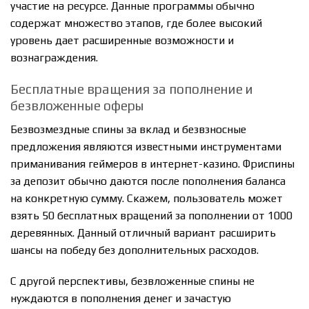
участие на ресурсе. Данные программы обычно
содержат множество этапов, где более высокий
уровень дает расширенные возможности и
вознаграждения.
Бесплатные вращения за пополнение и
безвложенные оферы
Безвозмездные спины за вклад и безвзносные
предложения являются известными инструментами
приманивания геймеров в интернет-казино. Фриспины
за депозит обычно даются после пополнения баланса
на конкретную сумму. Скажем, пользователь может
взять 50 бесплатных вращений за пополнении от 1000
деревянных. Данный отличный вариант расширить
шансы на победу без дополнительных расходов.
С другой перспективы, безвложенные спины не
нуждаются в пополнения денег и зачастую