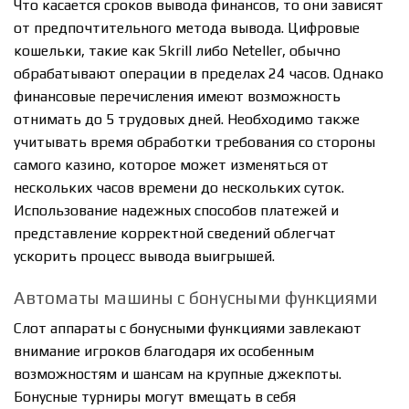
Что касается сроков вывода финансов, то они зависят
от предпочтительного метода вывода. Цифровые
кошельки, такие как Skrill либо Neteller, обычно
обрабатывают операции в пределах 24 часов. Однако
финансовые перечисления имеют возможность
отнимать до 5 трудовых дней. Необходимо также
учитывать время обработки требования со стороны
самого казино, которое может изменяться от
нескольких часов времени до нескольких суток.
Использование надежных способов платежей и
представление корректной сведений облегчат
ускорить процесс вывода выигрышей.
Автоматы машины с бонусными функциями
Слот аппараты с бонусными функциями завлекают
внимание игроков благодаря их особенным
возможностям и шансам на крупные джекпоты.
Бонусные турниры могут вмещать в себя