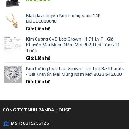
Mặt dây chuyền Kim cương Vàng 14K
DDDDC000040
Giá: Liên hệ
Kim Cương CVD Lab Grown 11.71 Ly F - Giá
Khuyến Mãi Mừng Năm Mới 2023 Chỉ Còn 630
Triệu
Giá: Liên hệ
Kim Cương CVD Lab Grown Trái Tim 8.34 Carats
- Giá Khuyến Mãi Mừng Năm Mới 2023 $45.000
Giá: Liên hệ
CÔNG TY TNHH PANDA HOUSE
MST:
0315256125