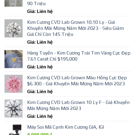
90 Triệu
Giá: Liên hệ
Kim Cương CVD Lab Grown 10.10 Ly - Giá
Khuyến Mãi Mừng Năm Mới 2023 - Siêu Giảm
Giá Chỉ Còn 145 Triệu
Giá: Liên hệ
Hàng Tuyển - Kim Cương Trái Tim Vàng Cực Đẹp
7.61 Carat Chỉ $195.000
Giá: Liên hệ
Kim Cương CVD Lab Grown Màu Hồng Cực Đẹp
$6.300 - Giá Khuyến Mãi Mừng Năm Mới 2023
Giá: Liên hệ
Kim Cương CVD Lab Grown 10 Ly F - Giá Khuyến
Mãi Mừng Năm Mới 2023
Giá: Liên hệ
Máy Soi Mã Cạnh Kim Cương GIA, IGI
8,000,000
₫