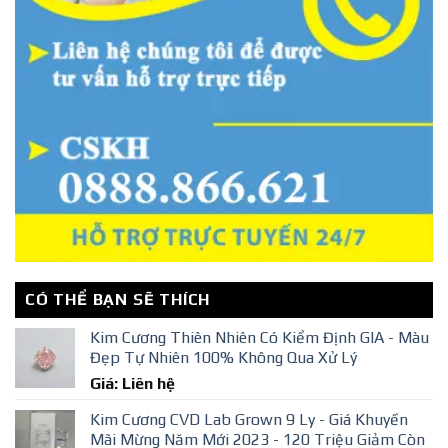
CÓ THỂ BẠN SẼ THÍCH
Kim Cương Thiên Nhiên Có Kiểm Định GIA - Màu
Đẹp Tự Nhiên 100% Không Qua Xử Lý
Giá: Liên hệ
Kim Cương CVD Lab Grown 9 Ly - Giá Khuyến
Mãi Mừng Năm Mới 2023 - 120 Triệu Giảm Còn