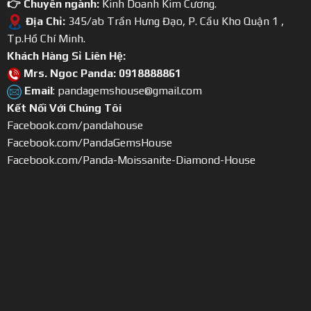
👉 Chuyên ngành:
Kinh Doanh Kim Cương.
Địa Chỉ:
345/ab Trần Hưng Đạo, P. Cầu Kho Quận 1 ,
Tp.Hồ Chí Minh.
Khách Hàng Sỉ Liên Hệ:
Mrs. Ngoc Panda: 0918888861
Email
: pandagemshouse@gmail.com
Kết Nối Với Chúng Tôi
Facebook.com/pandahouse
Facebook.com/PandaGemsHouse
Facebook.com/Panda-Moissanite-Diamond-House