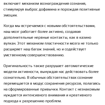
включает механизм вознаграждения сознания,
стимулируя выброс дофамина и порождая позитивные
эмоции.
Когда мы встречаемся с новыми обстоятельствами,
наш мозг работает более активно, создавая
дополнительные нервные контакты, как в казино
вулкан. Этот механизм пластичности мозга не только
расширяет наш багаж знаний, но и содействует
умственному совершенствованию.
Оригинальность также разрушает автоматические
модели активности, вынуждая нас действовать более
сознательно. В обычных обстоятельствах сознание
перемещается в модус сохранения ресурсов, полагаясь
на сформированные привычки. Контакт с незнакомым
нуждается интенсивного внимания и креативного
подхода к разрешению проблем.