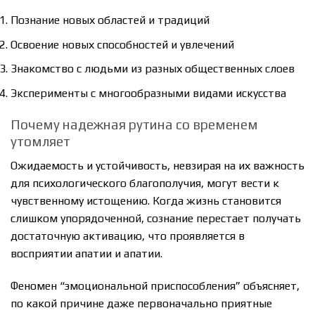
Познание новых областей и традиций
Освоение новых способностей и увлечений
Знакомство с людьми из разных общественных слоев
Эксперименты с многообразными видами искусства
Почему надежная рутина со временем
утомляет
Ожидаемость и устойчивость, невзирая на их важность
для психологического благополучия, могут вести к
чувственному истощению. Когда жизнь становится
слишком упорядоченной, сознание перестает получать
достаточную активацию, что проявляется в
восприятии апатии и апатии.
Феномен “эмоциональной приспособления” объясняет,
по какой причине даже первоначально приятные