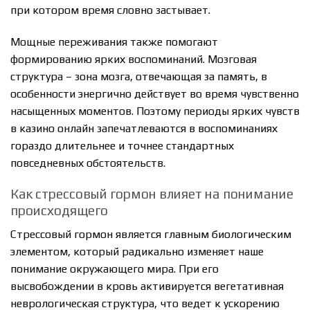
при котором время словно застывает.
Мощные переживания также помогают
формированию ярких воспоминаний. Мозговая
структура – зона мозга, отвечающая за память, в
особенности энергично действует во время чувственно
насыщенных моментов. Поэтому периоды ярких чувств
в казино онлайн запечатлеваются в воспоминаниях
гораздо длительнее и точнее стандартных
повседневных обстоятельств.
Как стрессовый гормон влияет на понимание
происходящего
Стрессовый гормон является главным биологическим
элементом, который радикально изменяет наше
понимание окружающего мира. При его
высвобождении в кровь активируется вегетативная
неврологическая структура, что ведет к ускорению