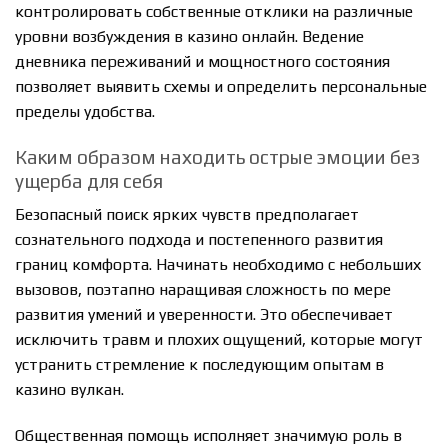
контролировать собственные отклики на различные
уровни возбуждения в казино онлайн. Ведение
дневника переживаний и мощностного состояния
позволяет выявить схемы и определить персональные
пределы удобства.
Каким образом находить острые эмоции без
ущерба для себя
Безопасный поиск ярких чувств предполагает
сознательного подхода и постепенного развития
границ комфорта. Начинать необходимо с небольших
вызовов, поэтапно наращивая сложность по мере
развития умений и уверенности. Это обеспечивает
исключить травм и плохих ощущений, которые могут
устранить стремление к последующим опытам в
казино вулкан.
Общественная помощь исполняет значимую роль в