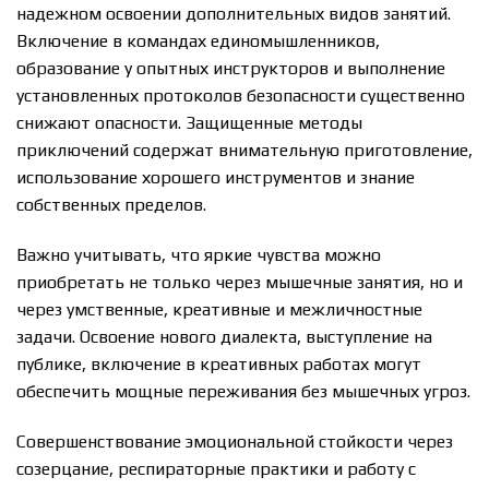
надежном освоении дополнительных видов занятий.
Включение в командах единомышленников,
образование у опытных инструкторов и выполнение
установленных протоколов безопасности существенно
снижают опасности. Защищенные методы
приключений содержат внимательную приготовление,
использование хорошего инструментов и знание
собственных пределов.
Важно учитывать, что яркие чувства можно
приобретать не только через мышечные занятия, но и
через умственные, креативные и межличностные
задачи. Освоение нового диалекта, выступление на
публике, включение в креативных работах могут
обеспечить мощные переживания без мышечных угроз.
Совершенствование эмоциональной стойкости через
созерцание, респираторные практики и работу с