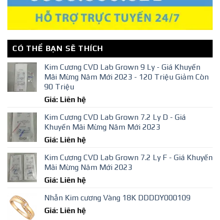
CÓ THỂ BẠN SẼ THÍCH
Kim Cương CVD Lab Grown 9 Ly - Giá Khuyến
Mãi Mừng Năm Mới 2023 - 120 Triệu Giảm Còn
90 Triệu
Giá: Liên hệ
Kim Cương CVD Lab Grown 7.2 Ly D - Giá
Khuyến Mãi Mừng Năm Mới 2023
Giá: Liên hệ
Kim Cương CVD Lab Grown 7.2 Ly F - Giá Khuyến
Mãi Mừng Năm Mới 2023
Giá: Liên hệ
Nhẫn Kim cương Vàng 18K DDDDY000109
Giá: Liên hệ