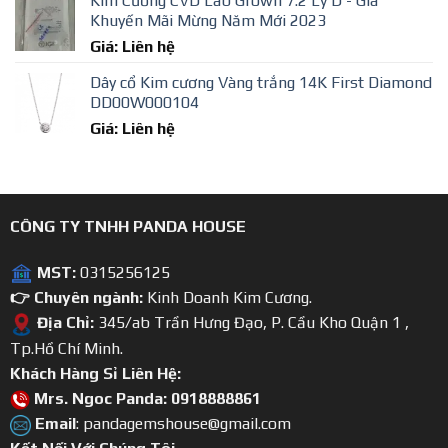
Kim Cương CVD Lab Grown 7.2 Ly D - Giá
Khuyến Mãi Mừng Năm Mới 2023
Giá: Liên hệ
Dây cổ Kim cương Vàng trắng 14K First Diamond
DD00W000104
Giá: Liên hệ
CÔNG TY TNHH PANDA HOUSE
MST:
0315256125
👉 Chuyên ngành:
Kinh Doanh Kim Cương.
Địa Chỉ:
345/ab Trần Hưng Đạo, P. Cầu Kho Quận 1 ,
Tp.Hồ Chí Minh.
Khách Hàng Sỉ Liên Hệ:
Mrs. Ngoc Panda: 0918888861
Email
: pandagemshouse@gmail.com