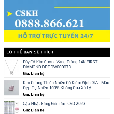
CÓ THỂ BẠN SẼ THÍCH
Dây Cổ Kim Cương Vàng Trắng 14K FIRST
DIAMOND DDDDW000073
Giá: Liên hệ
Kim Cương Thiên Nhiên Có Kiểm Định GIA - Màu
Đẹp Tự Nhiên 100% Không Qua Xử Lý
Giá: Liên hệ
Cập Nhật Bảng Giá Tấm CVD 2023
Giá: Liên hệ