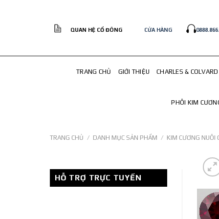
Skip
to
content
QUAN HỆ CỔ ĐÔNG
CỬA HÀNG
0888.866
TRANG CHỦ
GIỚI THIỆU
CHARLES & COLVARD
PHÔI KIM CƯƠN
TRANG CHỦ
/
DANH MỤC SẢN PHẨM
/
KIM CƯƠNG NUÔI 
HỖ TRỢ TRỰC TUYẾN