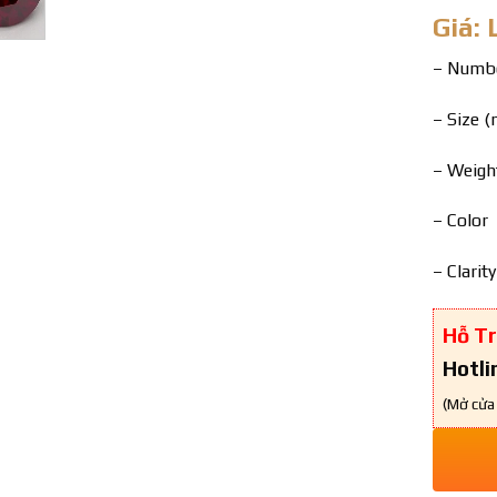
Giá: 
– Numb
– Size (
– Weight
– Co
– Clar
Hỗ Tr
Hotli
(Mở cửa