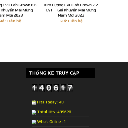
g CVD Lab Grown 6.6
Kim Cương CVD Lab Grown 7.2
á Khuyến Mãi Mừng
Ly F – Giá Khuyến Mãi Mừng
ăm Mới 2023
Năm Mới 2023
Giá: Liên hệ
Giá: Liên hệ
THỐNG KÊ TRUY CẬP
Hits Today : 48
Total Hits : 499628
Who's Online : 1