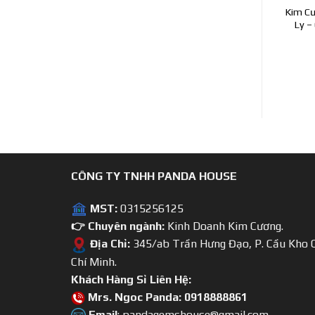
 Cương CVD Lab Grown 8.8
Kim Cương CVD Lab Grown
Kim C
y – Giá Khuyến Mãi Mừng
Xanh Lục Cực Đẹp $4.300 – Giá
Ly –
Năm Mới 2023
Khuyến Mãi Mừng Năm Mới
2023
Giá: Liên hệ
Giá: Liên hệ
CÔNG TY TNHH PANDA HOUSE
MST:
0315256125
👉 Chuyên ngành:
Kinh Doanh Kim Cương.
Địa Chỉ:
345/ab Trần Hưng Đạo, P. Cầu Kho Q
Chí Minh.
Khách Hàng Sỉ Liên Hệ:
Mrs. Ngoc Panda: 0918888861
Email
: pandagemshouse@gmail.com