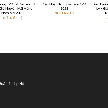
ương CVD Lab Grown 6.3
Cập Nhật Bảng Giá Tấm CVD
Kim Cươn
 Giá Khuyến Mãi Mừng
2023
Ly – Gi
Năm Mới 2023
N
Giá: Liên hệ
Giá: Liên hệ
uận 1 , Tp.Hồ