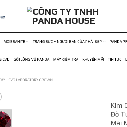
.621
MOISSANITE
TRANG SỨC – NGƯỜI BẠN CỦA PHÁI ĐẸP
PANDA P
G CVD
GỐI LÔNG VŨ PANDA
MÁY KIỂM TRA
KHUYẾN MÃI
TIN TỨC
CẤY - CVD LABORATORY GROWN
Kim 
Đỏ T
Mãi 