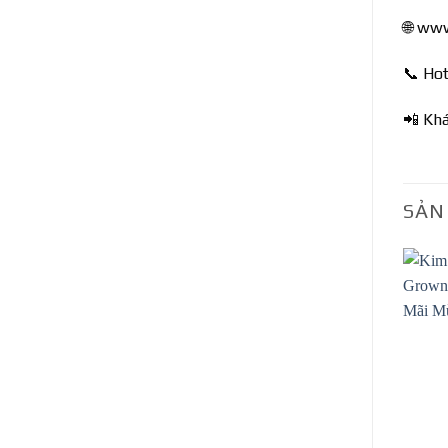
🌐 ww
📞 Hot
📲 Kh
SẢN