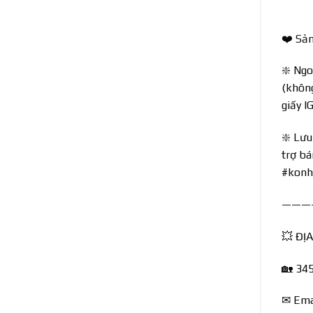
❤️ Sản
❇️ Ngo
(không
giấy I
❇️ Lưu 
trợ bá
#konh
———
💥 ĐỊ
🏡 34
✉ Ema