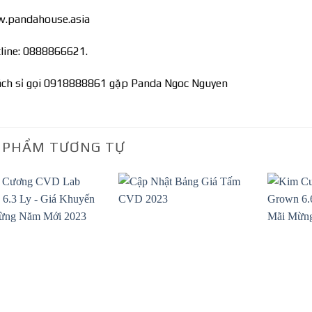
w.pandahouse.asia
line: 0888866621.
ách sỉ gọi 0918888861 gặp Panda Ngoc Nguyen
 PHẨM TƯƠNG TỰ