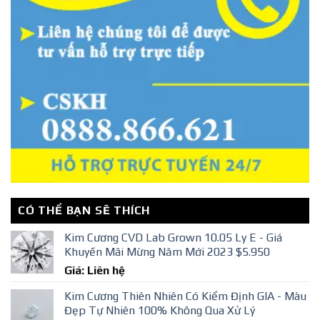
CÓ THỂ BẠN SẼ THÍCH
Kim Cương CVD Lab Grown 10.05 Ly E - Giá
Khuyến Mãi Mừng Năm Mới 2023 $5.950
Giá: Liên hệ
Kim Cương Thiên Nhiên Có Kiểm Định GIA - Màu
Đẹp Tự Nhiên 100% Không Qua Xử Lý