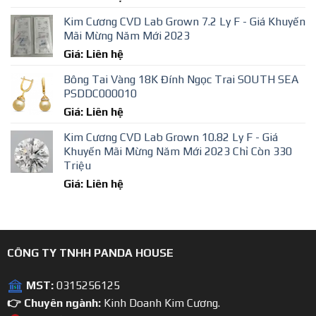
Kim Cương CVD Lab Grown 7.2 Ly F - Giá Khuyến
Mãi Mừng Năm Mới 2023
Giá: Liên hệ
Bông Tai Vàng 18K Đính Ngọc Trai SOUTH SEA
PSDDC000010
Giá: Liên hệ
Kim Cương CVD Lab Grown 10.82 Ly F - Giá
Khuyến Mãi Mừng Năm Mới 2023 Chỉ Còn 330
Triệu
Giá: Liên hệ
CÔNG TY TNHH PANDA HOUSE
MST:
0315256125
👉 Chuyên ngành:
Kinh Doanh Kim Cương.