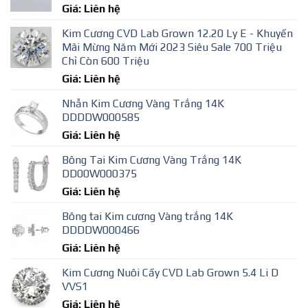
Giá: Liên hệ
Kim Cương CVD Lab Grown 12.20 Ly E - Khuyến
Mãi Mừng Năm Mới 2023 Siêu Sale 700 Triệu
Chỉ Còn 600 Triệu
Giá: Liên hệ
Nhẫn Kim Cương Vàng Trắng 14K
DDDDW000585
Giá: Liên hệ
Bông Tai Kim Cương Vàng Trắng 14K
DD00W000375
Giá: Liên hệ
Bông tai Kim cương Vàng trắng 14K
DDDDW000466
Giá: Liên hệ
Kim Cương Nuôi Cấy CVD Lab Grown 5.4 Li D
VVS1
Giá: Liên hệ