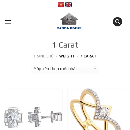
Skip
to
content
1 Carat
TRANG CHỦ
/
WEIGHT
/
1 CARAT