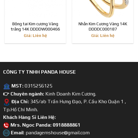
Bông tai Kim cương Vàng
Nhẫn Kim Cương Vàng 14K
trắng 14K DDDDW000466
DDDDC000187
Giá: Liên hệ
Giá: Liên hệ
CÔNG TY TNHH PANDA HOUSE
MST:
0315256125
👉 Chuyên ngành:
Kinh Doanh Kim Cương.
Địa Chỉ:
345/ab Trần Hưng Đạo, P. Cầu Kho Quận 1 ,
Tp.Hồ Chí Minh.
Khách Hàng Sỉ Liên Hệ:
Mrs. Ngoc Panda: 0918888861
Email
: pandagemshouse@gmail.com