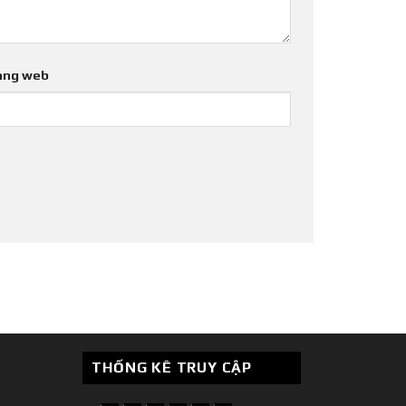
ang web
THỐNG KÊ TRUY CẬP