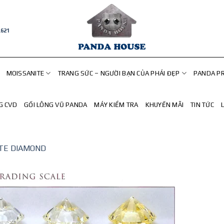
.621
MOISSANITE
TRANG SỨC – NGƯỜI BẠN CỦA PHÁI ĐẸP
PANDA P
G CVD
GỐI LÔNG VŨ PANDA
MÁY KIỂM TRA
KHUYẾN MÃI
TIN TỨC
TE DIAMOND