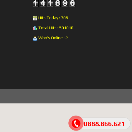
Hits Today : 706
Total Hits : 501018
Who's Online : 2
0888.866.621