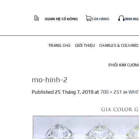
Skip
to
content
QUAN HỆ CỔ ĐÔNG
CỬA HÀNG
0888.866
TRANG CHỦ
GIỚI THIỆU
CHARLES & COLVARD
PHÔI KIM CƯƠN
mo-hinh-2
Published
25 Tháng 7, 2019
at
700 × 251
in
WHI