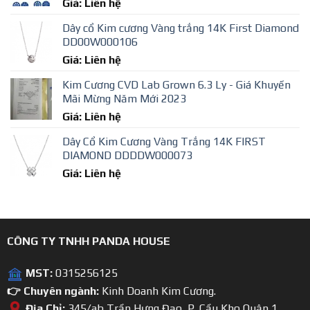
Giá: Liên hệ
Dây cổ Kim cương Vàng trắng 14K First Diamond
DD00W000106
Giá: Liên hệ
Kim Cương CVD Lab Grown 6.3 Ly - Giá Khuyến
Mãi Mừng Năm Mới 2023
Giá: Liên hệ
Dây Cổ Kim Cương Vàng Trắng 14K FIRST
DIAMOND DDDDW000073
Giá: Liên hệ
CÔNG TY TNHH PANDA HOUSE
MST:
0315256125
👉 Chuyên ngành:
Kinh Doanh Kim Cương.
Địa Chỉ:
345/ab Trần Hưng Đạo, P. Cầu Kho Quận 1 ,