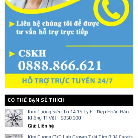
CÓ THỂ BẠN SẼ THÍCH
Kim Cương Siêu To 14.15 Ly F - Đẹp Hoàn Hảo
Không Tì Vết - $850.000
Giá: Liên hệ
Kim Cương CVD Lab Grown Trái Tim 8.34 Carats